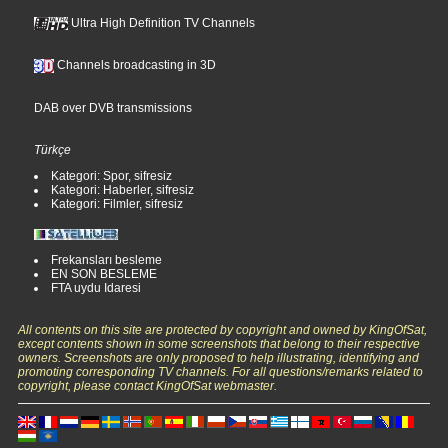
Ultra High Definition TV Channels
Channels broadcasting in 3D
DAB over DVB transmissions
Türkçe
Kategori: Spor, sifresiz
Kategori: Haberler, sifresiz
Kategori: Filmler, sifresiz
Frekansları besleme
EN SON BESLEME
FTA uydu Idaresi
All contents on this site are protected by copyright and owned by KingOfSat,
except contents shown in some screenshots that belong to their respective
owners. Screenshots are only proposed to help illustrating, identifying and
promoting corresponding TV channels. For all questions/remarks related to
copyright, please contact KingOfSat webmaster.