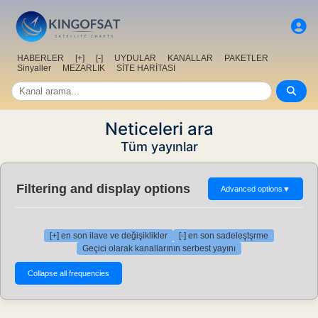
HABERLER
[+]
[-]
UYDULAR
KANALLAR
PAKETLER
Sinyaller
MEZARLIK
SİTE HARİTASI
Neticeleri ara
Tüm yayınlar
Filtering and display options
Advanced options
▼
[+] en son ilave ve değişiklikler
[-] en son sadeleştşrme
Geçici olarak kanallarının serbest yayını