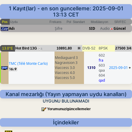
1 Kayıt(lar) - en son guncelleme: 2025-09-01
13:13 CET
Pos
Uydu
Frekans
Pol
Standart
Modülasyon
SR/FEC
Adı
Şifre
SID
Audio
Güncel
13.0°E
Hot Bird 13G
10891.80
H
DVB-S2
8PSK
27500
3/4
1
602
Mediaguard 3
fra
Nagravision 3
TMC (Télé Monte Carlo)
603
Viaccess 3.0
1310
2025-09-01
+
qaa
Viaccess 4.0
604
Viaccess 5.0
qad
Kanal mezarlığı (Yayın yapmayan uydu kanalları)
UYGUNU BULUNAMADI
Yorumunuz/güncellemeler
İçindekiler