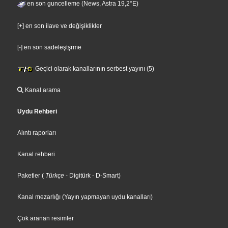
en son guncelleme (News, Astra 19,2°E)
[+] en son ilave ve değişiklikler
[-] en son sadeleştşrme
Geçici olarak kanallarının serbest yayını (5)
Kanal arama
Uydu Rehberi
Alıntı raporları
Kanal rehberi
Paketler
(
Türkçe
- Digitürk
- D-Smart
)
Kanal mezarlığı (Yayın yapmayan uydu kanalları)
Çok aranan resimler