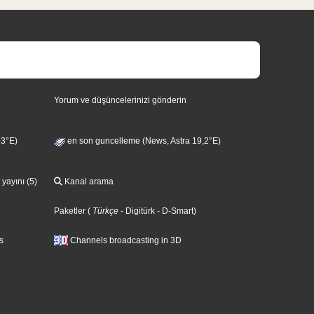
Yorum ve düşüncelerinizi gönderin
13°E)
en son guncelleme (News, Astra 19,2°E)
 yayını (5)
Kanal arama
Paketler
(
Türkçe
- Digitürk
- D-Smart
)
s
Channels broadcasting in 3D