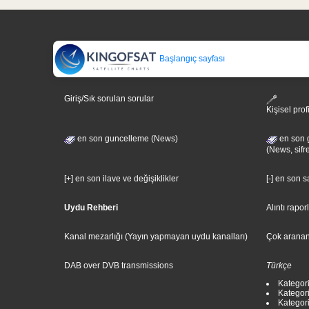
Başlangıç sayfası
Giriş/Sık sorulan sorular
Kişisel prof
en son guncelleme (News)
en son 
(News, sifr
[+] en son ilave ve değişiklikler
[-] en son 
Uydu Rehberi
Alıntı rapor
Kanal mezarlığı (Yayın yapmayan uydu kanalları)
Çok aranan
DAB over DVB transmissions
Türkçe
Kategori
Kategori
Kategori: