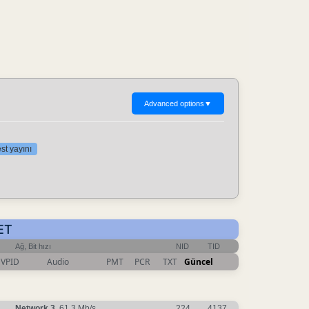
Advanced options
▼
st yayını
ET
Ağ, Bit hızı
NID
TID
VPID
Audio
PMT
PCR
TXT
Güncel
Network 3
, 61.3 Mb/s
224
4137