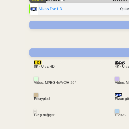
1
Alkass Five HD
Qata
4K - Ult
8K - Ultra HD
Video: MPEG-4/AVC/H-264
Video: 
Encrypted
Ekran gö
+
Girişi değiştir
DVB-S