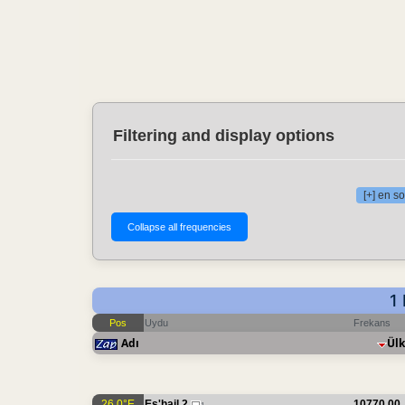
Filtering and display options
[+] en so
1
Pos
Uydu
Frekans
Adı
Ülk
26.0°E
Es'hail 2
10770.00