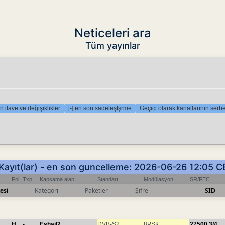
Neticeleri ara
Tüm yayınlar
n ilave ve değişiklikler
[-] en son sadeleştşrme
Geçici olarak kanallarının serbe
 Kayıt(lar) - en son guncelleme: 2026-06-26 12:05 C
Pol
Txp
Kapsama alanı
Standart
Modülasyon
SR/FEC
esi
Kategori
Paketler
Şifre
SID
H
-
Eshail2
DVB-S2
8PSK
27500
3/4