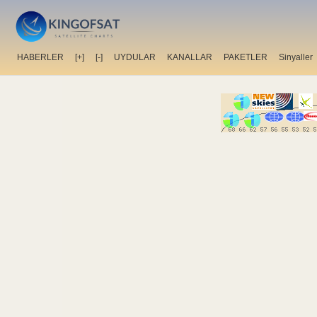
HABERLER
[+]
[-]
UYDULAR
KANALLAR
PAKETLER
Sinyaller