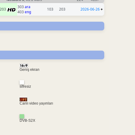
303
ara
203
103
203
2026-06-26
+
403
eng
Geniş ekran
sifresiz
Canlı video yayınları
DVB-S2X