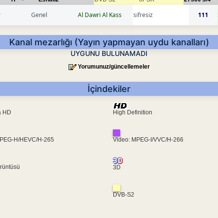
r
Genel
Al Dawri Al Kass
sifresiz
111
Kanal mezarlığı (Yayın yapmayan uydu kanalları)
UYGUNU BULUNAMADI
Yorumunuz/güncellemeler
İçindekiler
ra HD
High Definition
MPEG-H/HEVC/H-265
Video: MPEG-I/VVC/H-266
rüntüsü
3D
DVB-S2