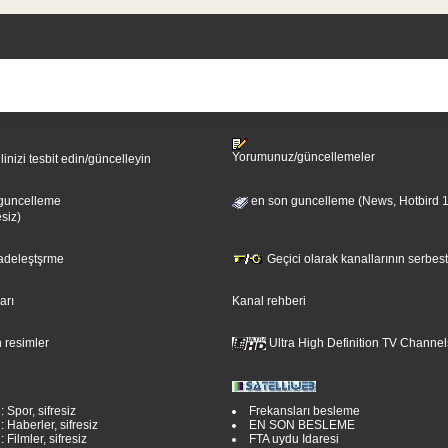
Yorumunuz/güncellemeler
ilinizi tesbit edin/güncelleyin
guncelleme
en son guncelleme (News, Hotbird 
esiz)
sadeleştşrme
Geçici olarak kanallarının serbest
ları
Kanal rehberi
 resimler
Ultra High Definition TV Channel
: Spor, sifresiz
Frekansları besleme
: Haberler, sifresiz
EN SON BESLEME
 Filmler, sifresiz
FTA uydu Idaresi