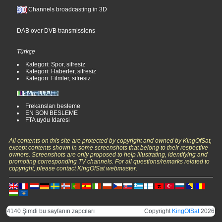
Channels broadcasting in 3D
DAB over DVB transmissions
Türkçe
Kategori: Spor, sifresiz
Kategori: Haberler, sifresiz
Kategori: Filmler, sifresiz
Frekansları besleme
EN SON BESLEME
FTA uydu Idaresi
All contents on this site are protected by copyright and owned by KingOfSat,
except contents shown in some screenshots that belong to their respective
owners. Screenshots are only proposed to help illustrating, identifying and
promoting corresponding TV channels. For all questions/remarks related to
copyright, please contact KingOfSat webmaster.
4140 Şimdi bu sayfanın zapcıları
Copyright
KingOfSat
2026