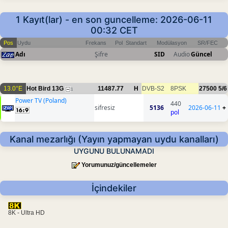
1 Kayıt(lar) - en son guncelleme: 2026-06-11
00:32 CET
Pos
Uydu
Frekans
Pol
Standart
Modülasyon
SR/FEC
Adı
Şifre
SID
Audio
Güncel
13.0°E
Hot Bird 13G
11487.77
H
DVB-S2
8PSK
27500
5/6
1
Power TV (Poland)
440
sifresiz
5136
2026-06-11
+
pol
Kanal mezarlığı (Yayın yapmayan uydu kanalları)
UYGUNU BULUNAMADI
Yorumunuz/güncellemeler
İçindekiler
8K - Ultra HD