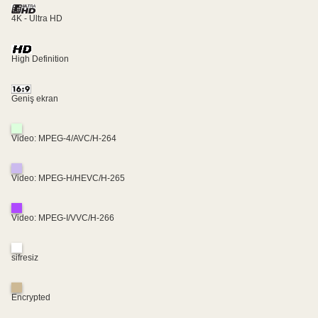
4K - Ultra HD
High Definition
Geniş ekran
Video: MPEG-4/AVC/H-264
Video: MPEG-H/HEVC/H-265
Video: MPEG-I/VVC/H-266
sifresiz
Encrypted