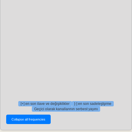
[+] en son ilave ve değişiklikler
[-] en son sadeleştşrme
Geçici olarak kanallarının serbest yayını