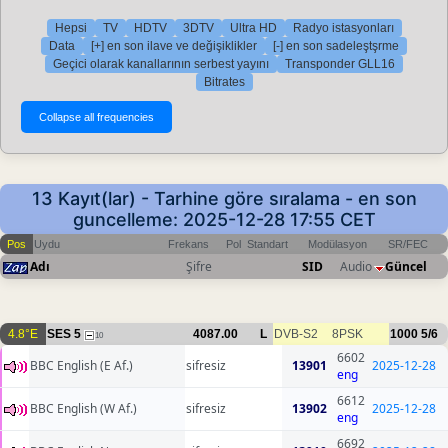
Hepsi
TV
HDTV
3DTV
Ultra HD
Radyo istasyonları
Data
[+] en son ilave ve değişiklikler
[-] en son sadeleştşrme
Geçici olarak kanallarının serbest yayını
Transponder GLL16
Bitrates
13 Kayıt(lar) - Tarhine göre sıralama - en son
guncelleme: 2025-12-28 17:55 CET
Pos
Uydu
Frekans
Pol
Standart
Modülasyon
SR/FEC
Adı
Şifre
SID
Audio
Güncel
4.8°E
SES 5
4087.00
L
DVB-S2
8PSK
1000
5/6
10
6602
BBC English (E Af.)
sifresiz
13901
2025-12-28
eng
6612
BBC English (W Af.)
sifresiz
13902
2025-12-28
eng
6692