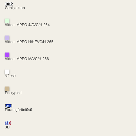
Geniş ekran
Video: MPEG-4/AVC/H-264
Video: MPEG-H/HEVC/H-265
Video: MPEG-I/VVC/H-266
sifresiz
Encrypted
Ekran görüntüsü
3D