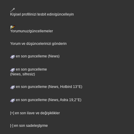
Kişisel profilinizi tesbit edin/güncelleyin
Yorumunuz/güncellemeler
Yorum ve düşüncelerinizi gönderin
en son guncelleme (News)
en son guncelleme
(News, sifresiz)
en son guncelleme (News, Hotbird 13°E)
en son guncelleme (News, Astra 19,2°E)
[+] en son ilave ve değişiklikler
[-] en son sadeleştşrme