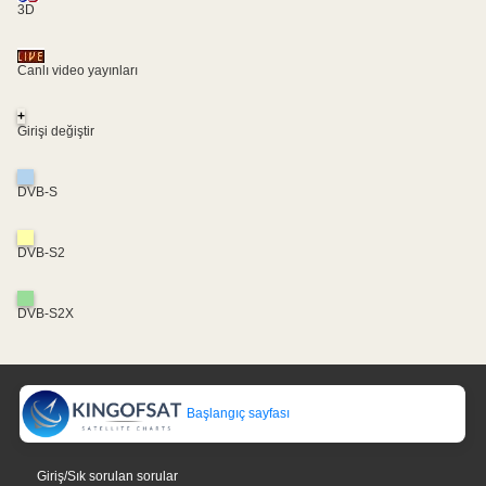
3D
Canlı video yayınları
+
Girişi değiştir
DVB-S
DVB-S2
DVB-S2X
Başlangıç sayfası
Giriş/Sık sorulan sorular