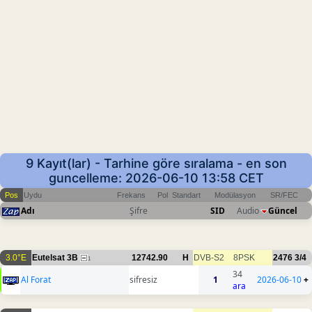
9 Kayıt(lar) - Tarhine göre sıralama - en son
guncelleme: 2026-06-10 13:58 CET
Pos
Uydu
Frekans
Pol
Standart
Modülasyon
SR/FEC
Adı
Şifre
SID
Audio
Güncel
3.0°E
Eutelsat 3B
12742.90
H
DVB-S2
8PSK
2476
3/4
1
34
Al Forat
sifresiz
1
2026-06-10
+
ara