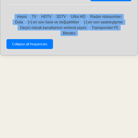
Hepsi
TV
HDTV
3DTV
Ultra HD
Radyo istasyonları
Data
[+] en son ilave ve değişiklikler
[-] en son sadeleştşrme
Geçici olarak kanallarının serbest yayını
Transponder F5
Bitrates