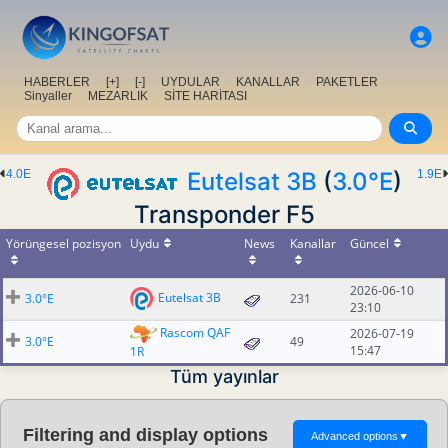
HABERLER
[+]
[-]
UYDULAR
KANALLAR
PAKETLER
Sinyaller
MEZARLIK
SİTE HARİTASI
4.0E
Eutelsat 3B
(
3.0°E
)
1.9E
Transponder F5
Yörüngesel pozisyon
Uydu
News
Kanallar
Güncel
2026-06-10
Eutelsat 3B
3.0°E
231
23:10
Rascom QAF
2026-07-19
3.0°E
49
15:47
1R
Tüm yayınlar
Filtering and display options
Advanced options
▼