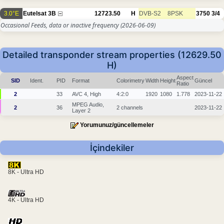
3.0°E
Eutelsat 3B
12723.50
H
DVB-S2
8PSK
3750
3/4
Occasional Feeds, data or inactive frequency
(2026-06-09)
Detailed transponder stream properties (12629.50
H)
Aspect
SID
Ident.
PID
Format
Colorimetry
Width
Height
Güncel
Ratio
2
33
AVC 4, High
4:2:0
1920
1080
1.778
2023-11-22
MPEG Audio,
2
36
2 channels
2023-11-22
Layer 2
Yorumunuz/güncellemeler
İçindekiler
8K - Ultra HD
4K - Ultra HD