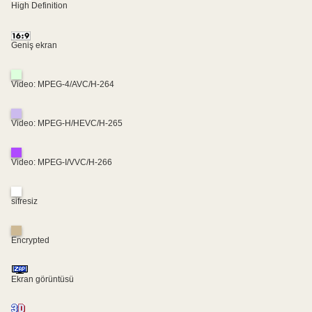
High Definition
Geniş ekran
Video: MPEG-4/AVC/H-264
Video: MPEG-H/HEVC/H-265
Video: MPEG-I/VVC/H-266
sifresiz
Encrypted
Ekran görüntüsü