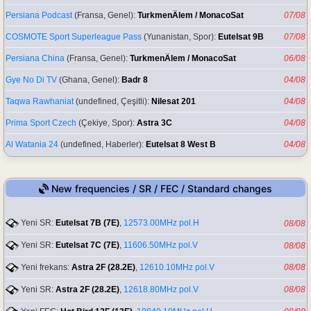
Persiana Podcast
(Fransa, Genel):
TurkmenÄlem / MonacoSat
07/08
COSMOTE Sport Superleague Pass
(Yunanistan, Spor):
Eutelsat 9B
07/08
Persiana China
(Fransa, Genel):
TurkmenÄlem / MonacoSat
06/08
Gye No Di TV
(Ghana, Genel):
Badr 8
04/08
Taqwa Rawhaniat
(undefined, Çeşitli):
Nilesat 201
04/08
Prima Sport Czech
(Çekiye, Spor):
Astra 3C
04/08
Al Watania 24
(undefined, Haberler):
Eutelsat 8 West B
04/08
New frequencies / SR / FEC / Standard changes
Yeni SR:
Eutelsat 7B (7E)
,
12573.00MHz pol.H
08/08
Yeni SR:
Eutelsat 7C (7E)
,
11606.50MHz pol.V
08/08
Yeni frekans:
Astra 2F (28.2E)
,
12610.10MHz pol.V
08/08
Yeni SR:
Astra 2F (28.2E)
,
12618.80MHz pol.V
08/08