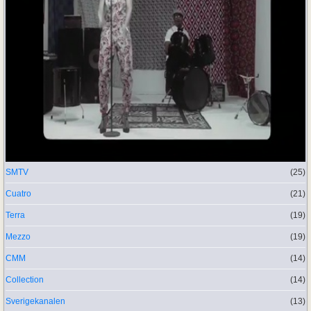
SMTV
(25)
Cuatro
(21)
Terra
(19)
Mezzo
(19)
CMM
(14)
Collection
(14)
Sverigekanalen
(13)