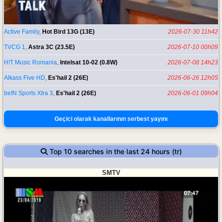
Active Family
,
Hot Bird 13G (13E)
2026-07-30 11h42
TVCG 1
,
Astra 3C (23.5E)
2026-07-10 00h09
H!T Music Romania
,
Intelsat 10-02 (0.8W)
2026-07-08 14h23
Alkass Five HD
,
Es'hail 2 (26E)
2026-06-26 12h05
beIN Sports Xtra 3
,
Es'hail 2 (26E)
2026-06-01 09h04
Geçici olarak kanallarının serbest yayını
Top 10 searches in the last 24 hours (tr)
SMTV