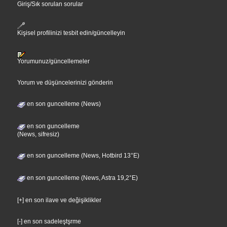
Giriş/Sık sorulan sorular
Kişisel profilinizi tesbit edin/güncelleyin
Yorumunuz/güncellemeler
Yorum ve düşüncelerinizi gönderin
en son guncelleme (News)
en son guncelleme
(News, sifresiz)
en son guncelleme (News, Hotbird 13°E)
en son guncelleme (News, Astra 19,2°E)
[+] en son ilave ve değişiklikler
[-] en son sadeleştşrme