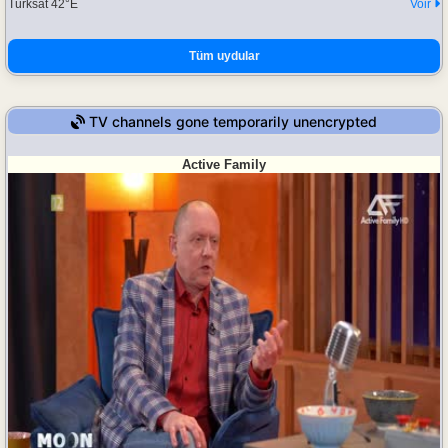
Türksat 42°E
Voir
Tüm uydular
TV channels gone temporarily unencrypted
Active Family