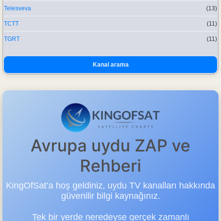
Telesveva
(13)
TCTT
(11)
TGRT
(11)
Kanal arama
Avrupa uydu ZAP ve
Rehberi
KingOfSat’a hoş geldiniz, uydu TV kanalları hakkında
güvenilir bilgi kaynağınız.
Tek bir yerde neredeyse gerçek zamanlı