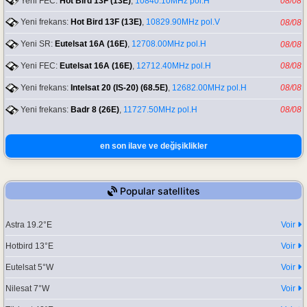
Yeni FEC:
Hot Bird 13F (13E)
,
10840.10MHz pol.H
08/08
Yeni frekans:
Hot Bird 13F (13E)
,
10829.90MHz pol.V
08/08
Yeni SR:
Eutelsat 16A (16E)
,
12708.00MHz pol.H
08/08
Yeni FEC:
Eutelsat 16A (16E)
,
12712.40MHz pol.H
08/08
Yeni frekans:
Intelsat 20 (IS-20) (68.5E)
,
12682.00MHz pol.H
08/08
Yeni frekans:
Badr 8 (26E)
,
11727.50MHz pol.H
08/08
en son ilave ve değişiklikler
Popular satellites
Astra 19.2°E
Voir
Hotbird 13°E
Voir
Eutelsat 5°W
Voir
Nilesat 7°W
Voir