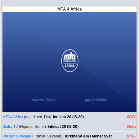
MTA 4 Africa
MTA 4 Africa
(undefined, Din):
Intelsat 20 (IS-20)
08/08
Biafra TV
(Nigeria, Genel):
Intelsat 20 (IS-20)
08/08
Persiana Voyage
(Fransa, Seyahat):
TurkmenÄlem / MonacoSat
07/08