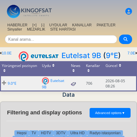
HABERLER
[+]
[-]
UYDULAR
KANALLAR
PAKETLER
Sinyaller
MEZARLIK
SİTE HARİTASI
10.0E
Eutelsat 9B
(
9°E
)
7.0E
Yörüngesel pozisyon
Uydu
News
Kanallar
Güncel
Eutelsat
2026-08-05
9.0°E
706
08:26
9B
Data
Filtering and display options
Advanced options
▼
Hepsi
TV
HDTV
3DTV
Ultra HD
Radyo istasyonları