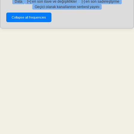
Data
[+] en son ilave ve değişiklikler
[-] en son sadeleştşrme
Geçici olarak kanallarının serbest yayını