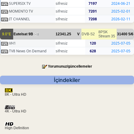
SUPERSIX TV
sifresiz
7197
2024-06-21
MOMENTO TV
sifresiz
7201
2025-02-01
IT CHANNEL
sifresiz
7208
2026-02-11
8PSK
9.0°E
Eutelsat 9B
12341.25
V
DVB-S2
31400
5/6
2
Stream 35
VH1
sifresiz
120
2025-07-05
TV8 News On Demand
sifresiz
628
2025-07-05
Yorumunuz/güncellemeler
İçindekiler
8K - Ultra HD
4K - Ultra HD
High Definition