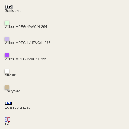
Geniş ekran
Video: MPEG-4/AVC/H-264
Video: MPEG-H/HEVC/H-265
Video: MPEG-I/VVC/H-266
sifresiz
Encrypted
Ekran görüntüsü
3D