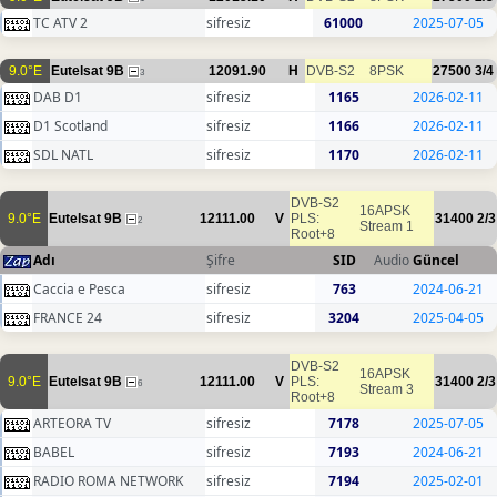
TC ATV 2
sifresiz
61000
2025-07-05
9.0°E
Eutelsat 9B
12091.90
H
DVB-S2
8PSK
27500
3/4
3
DAB D1
sifresiz
1165
2026-02-11
D1 Scotland
sifresiz
1166
2026-02-11
SDL NATL
sifresiz
1170
2026-02-11
DVB-S2
16APSK
9.0°E
Eutelsat 9B
12111.00
V
PLS:
31400
2/3
2
Stream 1
Root+8
Adı
Şifre
SID
Audio
Güncel
Caccia e Pesca
sifresiz
763
2024-06-21
FRANCE 24
sifresiz
3204
2025-04-05
DVB-S2
16APSK
9.0°E
Eutelsat 9B
12111.00
V
PLS:
31400
2/3
6
Stream 3
Root+8
ARTEORA TV
sifresiz
7178
2025-07-05
BABEL
sifresiz
7193
2024-06-21
RADIO ROMA NETWORK
sifresiz
7194
2025-02-01