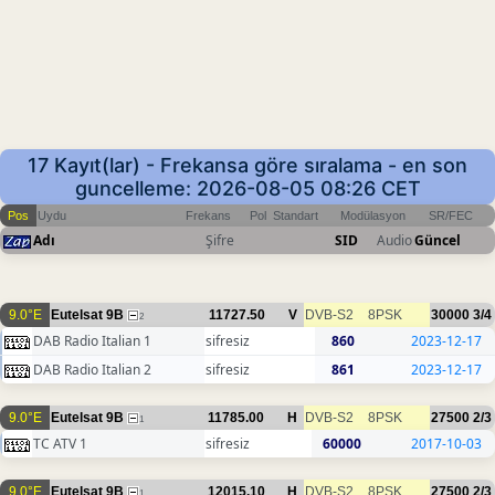
17 Kayıt(lar) - Frekansa göre sıralama - en son
guncelleme: 2026-08-05 08:26 CET
Pos
Uydu
Frekans
Pol
Standart
Modülasyon
SR/FEC
Adı
Şifre
SID
Audio
Güncel
9.0°E
Eutelsat 9B
11727.50
V
DVB-S2
8PSK
30000
3/4
2
DAB Radio Italian 1
sifresiz
860
2023-12-17
DAB Radio Italian 2
sifresiz
861
2023-12-17
9.0°E
Eutelsat 9B
11785.00
H
DVB-S2
8PSK
27500
2/3
1
TC ATV 1
sifresiz
60000
2017-10-03
9.0°E
Eutelsat 9B
12015.10
H
DVB-S2
8PSK
27500
2/3
1