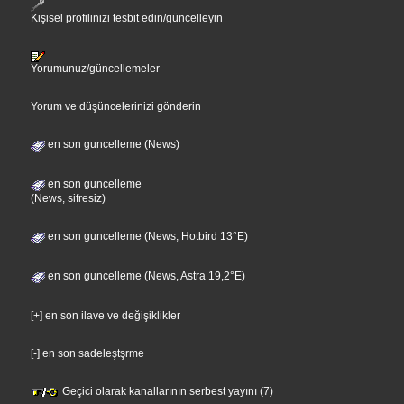
Kişisel profilinizi tesbit edin/güncelleyin
Yorumunuz/güncellemeler
Yorum ve düşüncelerinizi gönderin
en son guncelleme (News)
en son guncelleme
(News, sifresiz)
en son guncelleme (News, Hotbird 13°E)
en son guncelleme (News, Astra 19,2°E)
[+] en son ilave ve değişiklikler
[-] en son sadeleştşrme
Geçici olarak kanallarının serbest yayını (7)