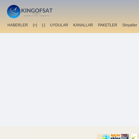
HABERLER
[+]
[-]
UYDULAR
KANALLAR
PAKETLER
Sinyaller