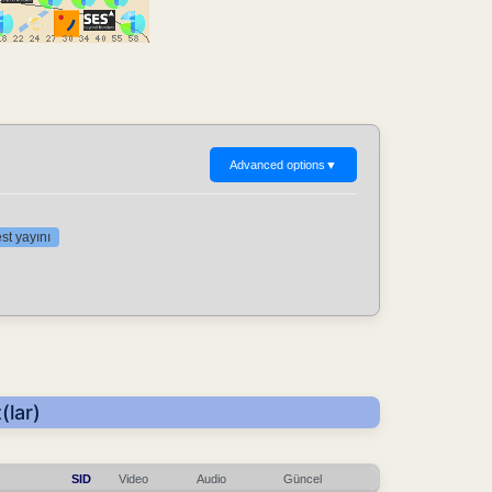
Advanced options
▼
st yayını
(lar)
SID
Video
Audio
Güncel