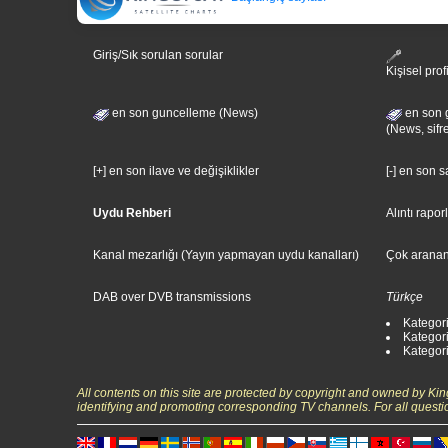
Giriş/Sık sorulan sorular
Kişisel prof
en son guncelleme (News)
en son 
(News, sifr
[+] en son ilave ve değişiklikler
[-] en son 
Uydu Rehberi
Alıntı rapor
Kanal mezarlığı (Yayın yapmayan uydu kanalları)
Çok aranan
DAB over DVB transmissions
Türkçe
Kategori
Kategori
Kategori:
All contents on this site are protected by copyright and owned by Ki
identifying and promoting corresponding TV channels. For all questi