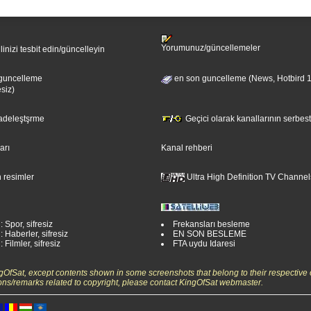
Yorumunuz/güncellemeler
ilinizi tesbit edin/güncelleyin
guncelleme
en son guncelleme (News, Hotbird 
esiz)
sadeleştşrme
Geçici olarak kanallarının serbest
ları
Kanal rehberi
 resimler
Ultra High Definition TV Channel
: Spor, sifresiz
Frekansları besleme
: Haberler, sifresiz
EN SON BESLEME
 Filmler, sifresiz
FTA uydu Idaresi
ngOfSat, except contents shown in some screenshots that belong to their respective 
ons/remarks related to copyright, please contact KingOfSat webmaster.