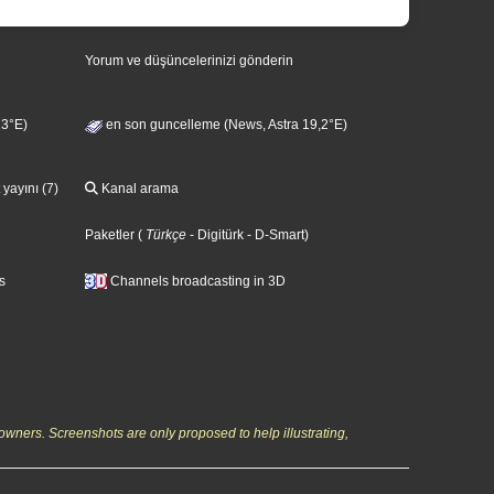
Yorum ve düşüncelerinizi gönderin
13°E)
en son guncelleme (News, Astra 19,2°E)
 yayını (7)
Kanal arama
Paketler
(
Türkçe
- Digitürk
- D-Smart
)
s
Channels broadcasting in 3D
owners. Screenshots are only proposed to help illustrating,