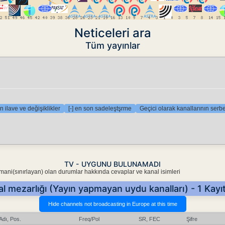
Neticeleri ara
Tüm yayınlar
n ilave ve değişiklikler
[-] en son sadeleştşrme
Geçici olarak kanallarının serbe
TV - UYGUNU BULUNAMADI
 mani(sınırlayan) olan durumlar hakkında cevaplar ve kanal isimleri
l mezarlığı (Yayın yapmayan uydu kanalları) - 1 Kayıt
Adı, Pos.
Freq/Pol
SR, FEC
Şifre