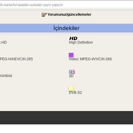
Bu kanal Avrupadaki uydudan yayın yapıyor
Yorumunuz/güncellemeler
İçindekiler
ra HD
High Definition
MPEG-H/HEVC/H-265
Video: MPEG-I/VVC/H-266
rüntüsü
3D
DVB-S2