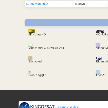
DAZN Mundial 2
İspanya
4K - Ult
8K - Ultra HD
Video: MPEG-4/AVC/H-264
Video: 
Encrypted
Ekran gö
+
Girişi değiştir
DVB-S
Başlangıç sayfası