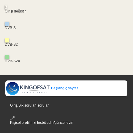
+
Girişi değiştir
DVB-S
DVB-S2
DVB-S2X
Başlangıç sayfası
Giriş/Sık sorulan sorular
Kişisel profilinizi tesbit edin/güncelleyin