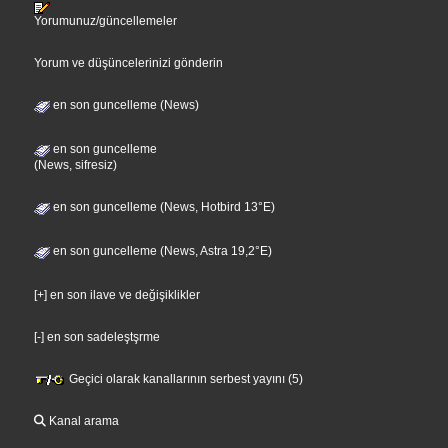
Yorumunuz/güncellemeler
Yorum ve düşüncelerinizi gönderin
en son guncelleme (News)
en son guncelleme
(News, sifresiz)
en son guncelleme (News, Hotbird 13°E)
en son guncelleme (News, Astra 19,2°E)
[+] en son ilave ve değişiklikler
[-] en son sadeleştşrme
Geçici olarak kanallarının serbest yayını (5)
Kanal arama