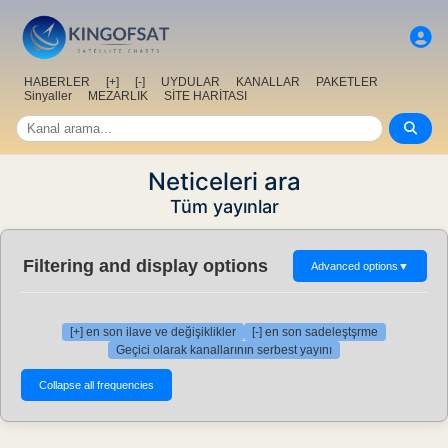
HABERLER
[+]
[-]
UYDULAR
KANALLAR
PAKETLER
Sinyaller
MEZARLIK
SİTE HARİTASI
Neticeleri ara
Tüm yayınlar
Filtering and display options
Advanced options
▼
[+] en son ilave ve değişiklikler
[-] en son sadeleştşrme
Geçici olarak kanallarının serbest yayını