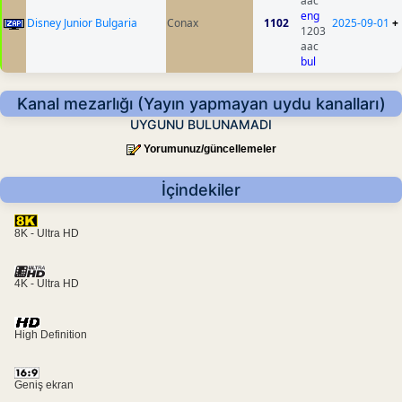
aac
eng
Disney Junior Bulgaria
Conax
1102
2025-09-01
+
1203
aac
bul
Kanal mezarlığı (Yayın yapmayan uydu kanalları)
UYGUNU BULUNAMADI
Yorumunuz/güncellemeler
İçindekiler
8K - Ultra HD
4K - Ultra HD
High Definition
Geniş ekran