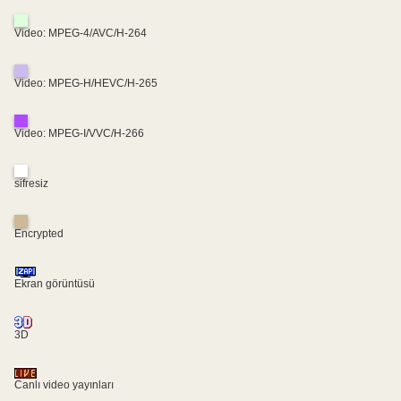
Video: MPEG-4/AVC/H-264
Video: MPEG-H/HEVC/H-265
Video: MPEG-I/VVC/H-266
sifresiz
Encrypted
Ekran görüntüsü
3D
Canlı video yayınları