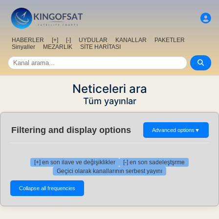
HABERLER
[+]
[-]
UYDULAR
KANALLAR
PAKETLER
Sinyaller
MEZARLIK
SİTE HARİTASI
Neticeleri ara
Tüm yayınlar
Filtering and display options
Advanced options
▼
[+] en son ilave ve değişiklikler
[-] en son sadeleştşrme
Geçici olarak kanallarının serbest yayını