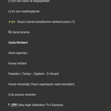
[+] en son ilave ve değişiklikler
[-] en son sadeleştşrme
Geçici olarak kanallarının serbest yayını (7)
Kanal arama
Uydu Rehberi
Alıntı raporları
Kanal rehberi
Paketler
(
Türkçe
- Digitürk
- D-Smart
)
Kanal mezarlığı (Yayın yapmayan uydu kanalları)
Çok aranan resimler
Ultra High Definition TV Channels