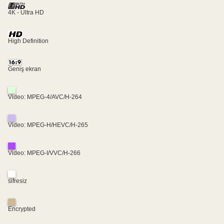
4K - Ultra HD
High Definition
Geniş ekran
Video: MPEG-4/AVC/H-264
Video: MPEG-H/HEVC/H-265
Video: MPEG-I/VVC/H-266
sifresiz
Encrypted