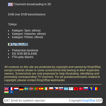
Channels broadcasting in 3D
DAB over DVB transmissions
Türkçe
Kategori: Spor, sifresiz
Kategori: Haberler, sifresiz
Kategori: Filmler, sifresiz
Frekansları besleme
EN SON BESLEME
FTA uydu Idaresi
All contents on this site are protected by copyright and owned by KingOfSat,
except contents shown in some screenshots that belong to their respective
owners. Screenshots are only proposed to help illustrating, identifying and
promoting corresponding TV channels. For all questions/remarks related to
copyright, please contact KingOfSat webmaster.
3287 Şimdi bu sayfanın zapcıları
Copyright
KingOfSat
2026