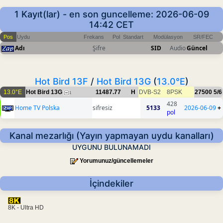
1 Kayıt(lar) - en son guncelleme: 2026-06-09
14:42 CET
Pos
Uydu
Frekans
Pol
Standart
Modülasyon
SR/FEC
Adı
Şifre
SID
Audio
Güncel
Hot Bird 13F
/
Hot Bird 13G
(
13.0°E
)
13.0°E
Hot Bird 13G
11487.77
H
DVB-S2
8PSK
27500
5/6
1
428
Home TV Polska
sifresiz
5133
2026-06-09
+
pol
Kanal mezarlığı (Yayın yapmayan uydu kanalları)
UYGUNU BULUNAMADI
Yorumunuz/güncellemeler
İçindekiler
8K - Ultra HD