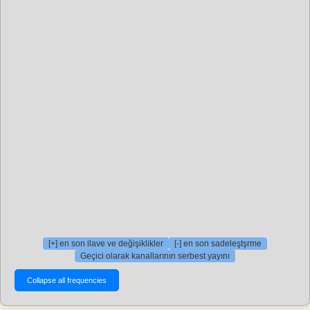
[+] en son ilave ve değişiklikler
[-] en son sadeleştşrme
Geçici olarak kanallarının serbest yayını