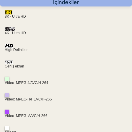
İçindekiler
8K - Ultra HD
4K - Ultra HD
High Definition
Geniş ekran
Video: MPEG-4/AVC/H-264
Video: MPEG-H/HEVC/H-265
Video: MPEG-I/VVC/H-266