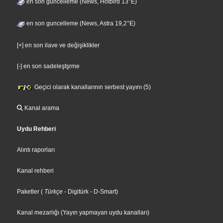
en son guncelleme (News, Hotbird 13°E)
en son guncelleme (News, Astra 19,2°E)
[+] en son ilave ve değişiklikler
[-] en son sadeleştşrme
Geçici olarak kanallarının serbest yayını (5)
Kanal arama
Uydu Rehberi
Alıntı raporları
Kanal rehberi
Paketler
(
Türkçe
- Digitürk
- D-Smart
)
Kanal mezarlığı (Yayın yapmayan uydu kanalları)