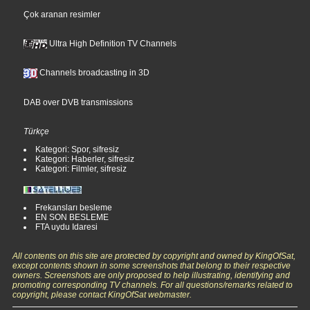
Çok aranan resimler
Ultra High Definition TV Channels
Channels broadcasting in 3D
DAB over DVB transmissions
Türkçe
Kategori: Spor, sifresiz
Kategori: Haberler, sifresiz
Kategori: Filmler, sifresiz
Frekansları besleme
EN SON BESLEME
FTA uydu Idaresi
All contents on this site are protected by copyright and owned by KingOfSat,
except contents shown in some screenshots that belong to their respective
owners. Screenshots are only proposed to help illustrating, identifying and
promoting corresponding TV channels. For all questions/remarks related to
copyright, please contact KingOfSat webmaster.