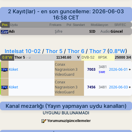
2 Kayıt(lar) - en son guncelleme: 2026-06-03
16:58 CET
Pos
Uydu
Frekans
Pol
Standart
Modülasyon
SR/FEC
Adı
Şifre
SID
Audio
Güncel
Intelsat 10-02
/
Thor 5
/
Thor 6
/
Thor 7
(
0.8°W
)
0.8°W
Thor 5
11340.60
V
DVB-S2
8PSK
25000
3/4
2
Conax
3481
Köket
Nagravision 3
7003
2026-06-01
+
swe
VideoGuard
Conax
Köket
Nagravision 3
7456
3481
2026-06-03
+
VideoGuard
Kanal mezarlığı (Yayın yapmayan uydu kanalları)
UYGUNU BULUNAMADI
Yorumunuz/güncellemeler