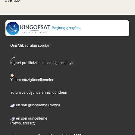
DVB-S2X
Başlangıç sayfası
Giriş/Sık sorulan sorular
Kişisel profilinizi tesbit edin/güncelleyin
Yorumunuz/güncellemeler
Yorum ve düşüncelerinizi gönderin
en son guncelleme (News)
en son guncelleme
(News, sifresiz)