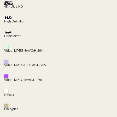
4K - Ultra HD
High Definition
Geniş ekran
Video: MPEG-4/AVC/H-264
Video: MPEG-H/HEVC/H-265
Video: MPEG-I/VVC/H-266
sifresiz
Encrypted