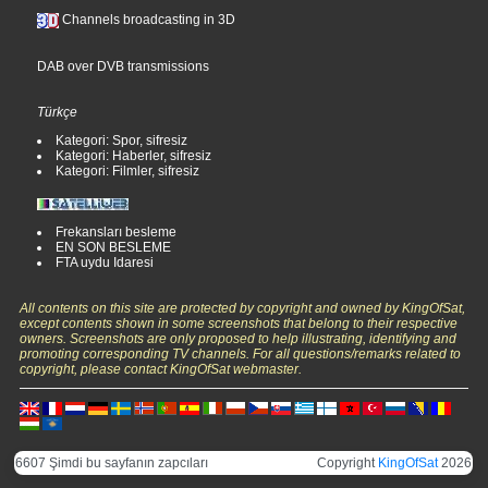
Channels broadcasting in 3D
DAB over DVB transmissions
Türkçe
Kategori: Spor, sifresiz
Kategori: Haberler, sifresiz
Kategori: Filmler, sifresiz
Frekansları besleme
EN SON BESLEME
FTA uydu Idaresi
All contents on this site are protected by copyright and owned by KingOfSat,
except contents shown in some screenshots that belong to their respective
owners. Screenshots are only proposed to help illustrating, identifying and
promoting corresponding TV channels. For all questions/remarks related to
copyright, please contact KingOfSat webmaster.
6607 Şimdi bu sayfanın zapcıları
Copyright
KingOfSat
2026