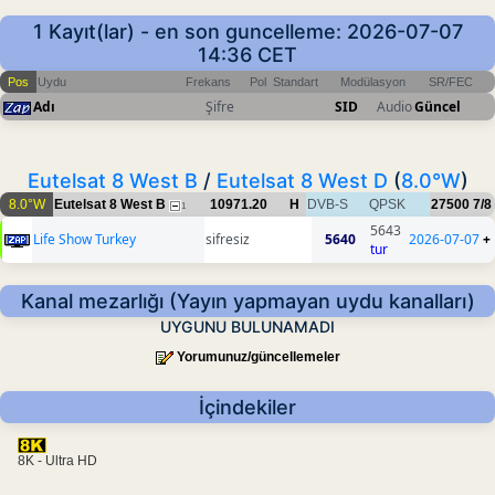
1 Kayıt(lar) - en son guncelleme: 2026-07-07
14:36 CET
Pos
Uydu
Frekans
Pol
Standart
Modülasyon
SR/FEC
Adı
Şifre
SID
Audio
Güncel
Eutelsat 8 West B
/
Eutelsat 8 West D
(
8.0°W
)
8.0°W
Eutelsat 8 West B
10971.20
H
DVB-S
QPSK
27500
7/8
1
5643
Life Show Turkey
sifresiz
5640
2026-07-07
+
tur
Kanal mezarlığı (Yayın yapmayan uydu kanalları)
UYGUNU BULUNAMADI
Yorumunuz/güncellemeler
İçindekiler
8K - Ultra HD