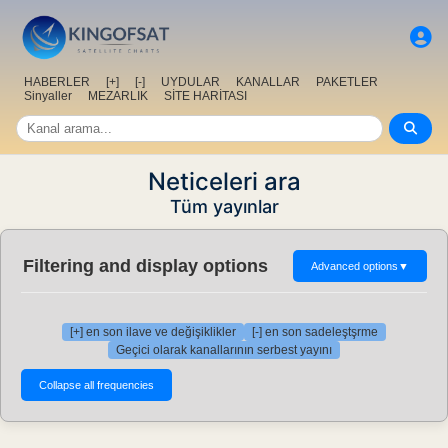
HABERLER
[+]
[-]
UYDULAR
KANALLAR
PAKETLER
Sinyaller
MEZARLIK
SİTE HARİTASI
Neticeleri ara
Tüm yayınlar
Filtering and display options
Advanced options
▼
[+] en son ilave ve değişiklikler
[-] en son sadeleştşrme
Geçici olarak kanallarının serbest yayını