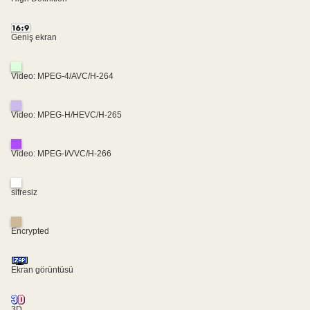
Geniş ekran
Video: MPEG-4/AVC/H-264
Video: MPEG-H/HEVC/H-265
Video: MPEG-I/VVC/H-266
sifresiz
Encrypted
Ekran görüntüsü
3D