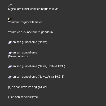
Kişisel profilinizi tesbit edin/güncelleyin
Yorumunuz/güncellemeler
Yorum ve düşüncelerinizi gönderin
en son guncelleme (News)
en son guncelleme
(News, sifresiz)
en son guncelleme (News, Hotbird 13°E)
en son guncelleme (News, Astra 19,2°E)
[+] en son ilave ve değişiklikler
[-] en son sadeleştşrme