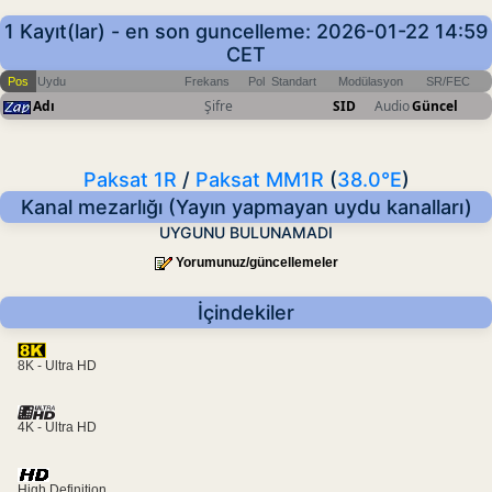
1 Kayıt(lar) - en son guncelleme: 2026-01-22 14:59
CET
Pos
Uydu
Frekans
Pol
Standart
Modülasyon
SR/FEC
Adı
Şifre
SID
Audio
Güncel
Paksat 1R
/
Paksat MM1R
(
38.0°E
)
Kanal mezarlığı (Yayın yapmayan uydu kanalları)
UYGUNU BULUNAMADI
Yorumunuz/güncellemeler
İçindekiler
8K - Ultra HD
4K - Ultra HD
High Definition