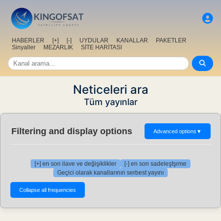
HABERLER
[+]
[-]
UYDULAR
KANALLAR
PAKETLER
Sinyaller
MEZARLIK
SİTE HARİTASI
Neticeleri ara
Tüm yayınlar
Filtering and display options
Advanced options
▼
[+] en son ilave ve değişiklikler
[-] en son sadeleştşrme
Geçici olarak kanallarının serbest yayını