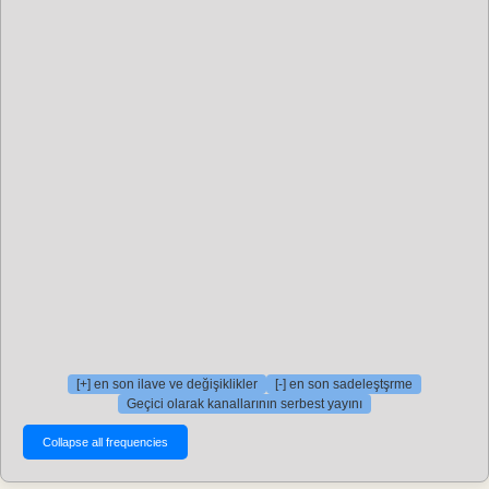
[+] en son ilave ve değişiklikler
[-] en son sadeleştşrme
Geçici olarak kanallarının serbest yayını