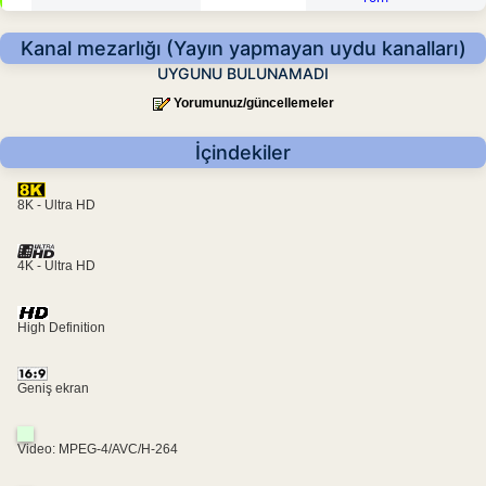
Kanal mezarlığı (Yayın yapmayan uydu kanalları)
UYGUNU BULUNAMADI
Yorumunuz/güncellemeler
İçindekiler
8K - Ultra HD
4K - Ultra HD
High Definition
Geniş ekran
Video: MPEG-4/AVC/H-264