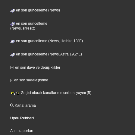
en son guncelleme (News)
en son guncelleme
(News, sifresiz)
en son guncelleme (News, Hotbird 13°E)
en son guncelleme (News, Astra 19,2°E)
[+] en son ilave ve değişiklikler
[-] en son sadeleştşrme
Geçici olarak kanallarının serbest yayını (5)
Kanal arama
Uydu Rehberi
Alıntı raporları