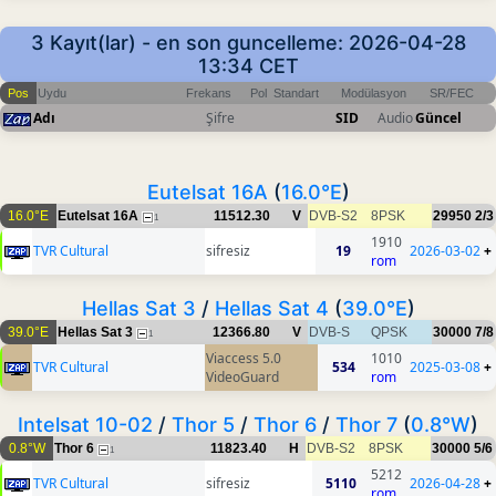
3 Kayıt(lar) - en son guncelleme: 2026-04-28
13:34 CET
Pos
Uydu
Frekans
Pol
Standart
Modülasyon
SR/FEC
Adı
Şifre
SID
Audio
Güncel
Eutelsat 16A
(
16.0°E
)
16.0°E
Eutelsat 16A
11512.30
V
DVB-S2
8PSK
29950
2/3
1
1910
TVR Cultural
sifresiz
19
2026-03-02
+
rom
Hellas Sat 3
/
Hellas Sat 4
(
39.0°E
)
39.0°E
Hellas Sat 3
12366.80
V
DVB-S
QPSK
30000
7/8
1
Viaccess 5.0
1010
TVR Cultural
534
2025-03-08
+
VideoGuard
rom
Intelsat 10-02
/
Thor 5
/
Thor 6
/
Thor 7
(
0.8°W
)
0.8°W
Thor 6
11823.40
H
DVB-S2
8PSK
30000
5/6
1
5212
TVR Cultural
sifresiz
5110
2026-04-28
+
rom