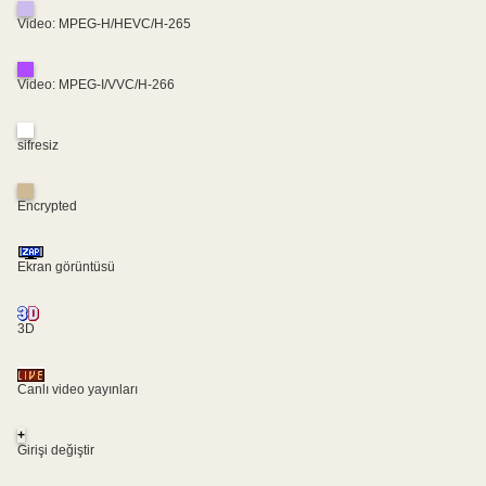
Video: MPEG-H/HEVC/H-265
Video: MPEG-I/VVC/H-266
sifresiz
Encrypted
Ekran görüntüsü
3D
Canlı video yayınları
+
Girişi değiştir