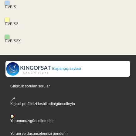
DVB-S
DVB-S2
DVB-S2X
Başlangıç sayfası
Giriş/Sık sorulan sorular
Kişisel profilinizi tesbit edin/güncelleyin
Yorumunuz/güncellemeler
Yorum ve düşüncelerinizi gönderin