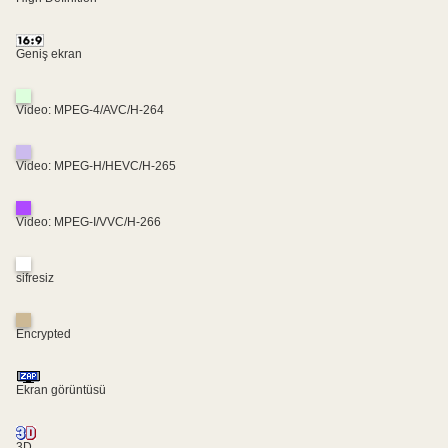
Geniş ekran
Video: MPEG-4/AVC/H-264
Video: MPEG-H/HEVC/H-265
Video: MPEG-I/VVC/H-266
sifresiz
Encrypted
Ekran görüntüsü
3D