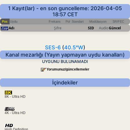
1 Kayıt(lar) - en son guncelleme: 2026-04-05
18:57 CET
Pos
Uydu
Frekans
Pol
Standart
Modülasyon
SR/FEC
Adı
Şifre
SID
Audio
Güncel
SES-6
(
40.5°W
)
Kanal mezarlığı (Yayın yapmayan uydu kanalları)
UYGUNU BULUNAMADI
Yorumunuz/güncellemeler
İçindekiler
8K - Ultra HD
4K - Ultra HD
High Definition