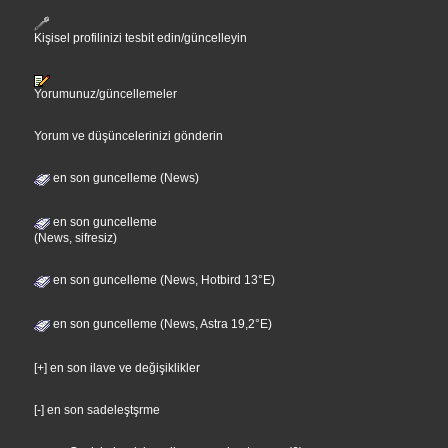
Kişisel profilinizi tesbit edin/güncelleyin
Yorumunuz/güncellemeler
Yorum ve düşüncelerinizi gönderin
en son guncelleme (News)
en son guncelleme
(News, sifresiz)
en son guncelleme (News, Hotbird 13°E)
en son guncelleme (News, Astra 19,2°E)
[+] en son ilave ve değişiklikler
[-] en son sadeleştşrme