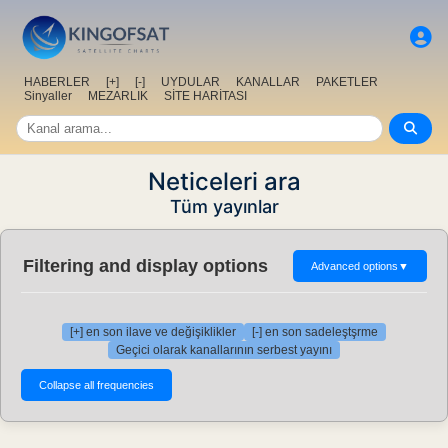
HABERLER
[+]
[-]
UYDULAR
KANALLAR
PAKETLER
Sinyaller
MEZARLIK
SİTE HARİTASI
Neticeleri ara
Tüm yayınlar
Filtering and display options
Advanced options
▼
[+] en son ilave ve değişiklikler
[-] en son sadeleştşrme
Geçici olarak kanallarının serbest yayını