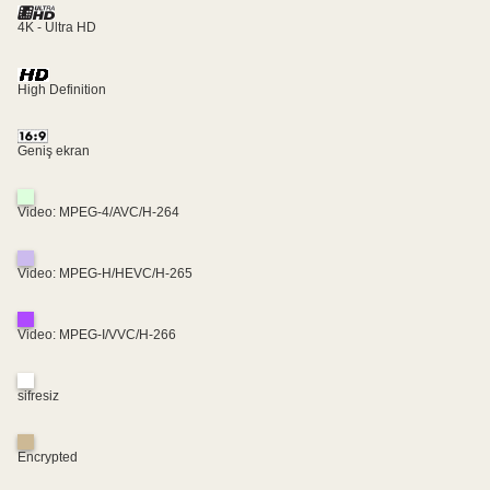
4K - Ultra HD
High Definition
Geniş ekran
Video: MPEG-4/AVC/H-264
Video: MPEG-H/HEVC/H-265
Video: MPEG-I/VVC/H-266
sifresiz
Encrypted