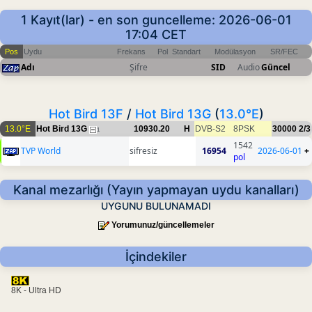
1 Kayıt(lar) - en son guncelleme: 2026-06-01
17:04 CET
Pos
Uydu
Frekans
Pol
Standart
Modülasyon
SR/FEC
Adı
Şifre
SID
Audio
Güncel
Hot Bird 13F
/
Hot Bird 13G
(
13.0°E
)
13.0°E
Hot Bird 13G
10930.20
H
DVB-S2
8PSK
30000
2/3
1
1542
TVP World
sifresiz
16954
2026-06-01
+
pol
Kanal mezarlığı (Yayın yapmayan uydu kanalları)
UYGUNU BULUNAMADI
Yorumunuz/güncellemeler
İçindekiler
8K - Ultra HD