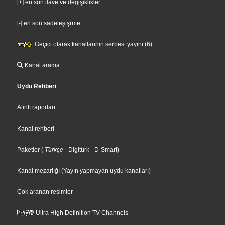
[+] en son ilave ve değişiklikler
[-] en son sadeleştşrme
Geçici olarak kanallarının serbest yayını (6)
Kanal arama
Uydu Rehberi
Alıntı raporları
Kanal rehberi
Paketler
(
Türkçe
- Digitürk
- D-Smart
)
Kanal mezarlığı (Yayın yapmayan uydu kanalları)
Çok aranan resimler
Ultra High Definition TV Channels