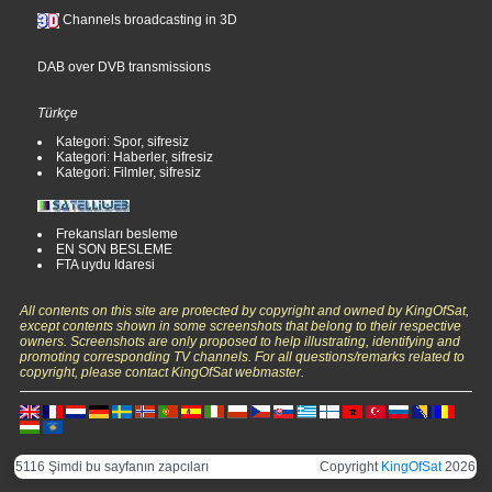
Channels broadcasting in 3D
DAB over DVB transmissions
Türkçe
Kategori: Spor, sifresiz
Kategori: Haberler, sifresiz
Kategori: Filmler, sifresiz
Frekansları besleme
EN SON BESLEME
FTA uydu Idaresi
All contents on this site are protected by copyright and owned by KingOfSat,
except contents shown in some screenshots that belong to their respective
owners. Screenshots are only proposed to help illustrating, identifying and
promoting corresponding TV channels. For all questions/remarks related to
copyright, please contact KingOfSat webmaster.
5116 Şimdi bu sayfanın zapcıları
Copyright
KingOfSat
2026