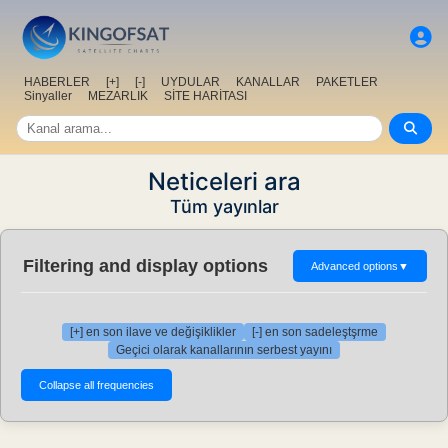
HABERLER
[+]
[-]
UYDULAR
KANALLAR
PAKETLER
Sinyaller
MEZARLIK
SİTE HARİTASI
Neticeleri ara
Tüm yayınlar
Filtering and display options
Advanced options
▼
[+] en son ilave ve değişiklikler
[-] en son sadeleştşrme
Geçici olarak kanallarının serbest yayını