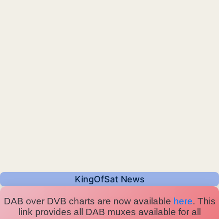
KingOfSat News
DAB over DVB charts are now available
here
. This
link provides all DAB muxes available for all