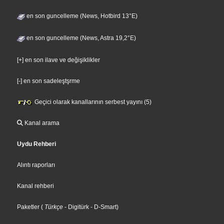
en son guncelleme (News, Hotbird 13°E)
en son guncelleme (News, Astra 19,2°E)
[+] en son ilave ve değişiklikler
[-] en son sadeleştşrme
Geçici olarak kanallarının serbest yayını (5)
Kanal arama
Uydu Rehberi
Alıntı raporları
Kanal rehberi
Paketler
(
Türkçe
- Digitürk
- D-Smart
)