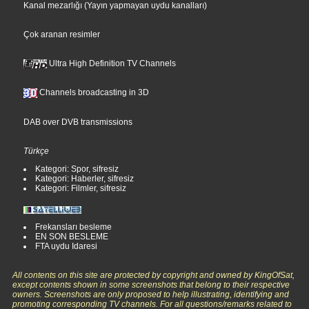
Kanal mezarlığı (Yayın yapmayan uydu kanalları)
Çok aranan resimler
Ultra High Definition TV Channels
Channels broadcasting in 3D
DAB over DVB transmissions
Türkçe
Kategori: Spor, sifresiz
Kategori: Haberler, sifresiz
Kategori: Filmler, sifresiz
Frekansları besleme
EN SON BESLEME
FTA uydu Idaresi
All contents on this site are protected by copyright and owned by KingOfSat,
except contents shown in some screenshots that belong to their respective
owners. Screenshots are only proposed to help illustrating, identifying and
promoting corresponding TV channels. For all questions/remarks related to