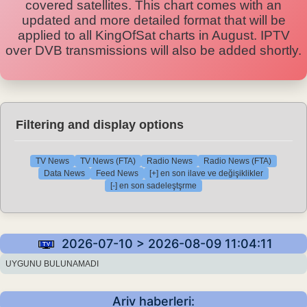
covered satellites. This chart comes with an
updated and more detailed format that will be
applied to all KingOfSat charts in August. IPTV
over DVB transmissions will also be added shortly.
Filtering and display options
TV News
TV News (FTA)
Radio News
Radio News (FTA)
Data News
Feed News
[+] en son ilave ve değişiklikler
[-] en son sadeleştşrme
2026-07-10 > 2026-08-09 11:04:11
UYGUNU BULUNAMADI
Ariv haberleri: