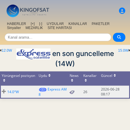
HABERLER
[+]
[-]
UYDULAR
KANALLAR
PAKETLER
Sinyaller
MEZARLIK
SİTE HARİTASI
12.0W
15.0W
en son guncelleme
(14W)
Yörüngesel pozisyon
Uydu
News
Kanallar
Güncel
Express AM
2026-06-28
14.0°W
26
08:17
8