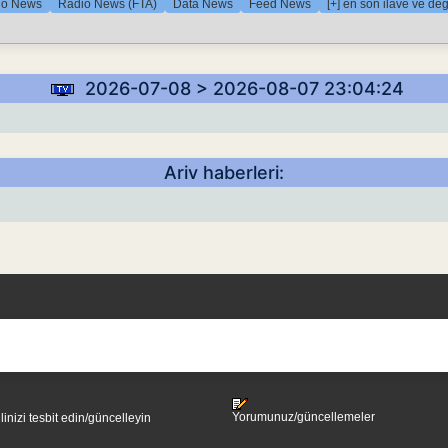
io News
Radio News (FTA)
Data News
Feed News
[+] en son ilave ve deği
2026-07-08 > 2026-08-07 23:04:24
Ariv haberleri:
Yorumunuz/güncellemeler
ilinizi tesbit edin/güncelleyin