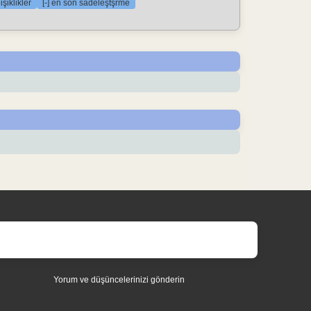
şiklikler
[-] en son sadeleştşrme
Yorum ve düşüncelerinizi gönderin