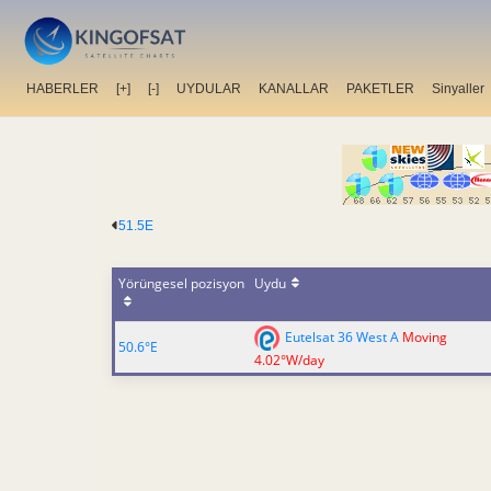
HABERLER
[+]
[-]
UYDULAR
KANALLAR
PAKETLER
Sinyaller
51.5E
Yörüngesel pozisyon
Uydu
Eutelsat 36 West A
Moving
50.6°E
4.02°W/day