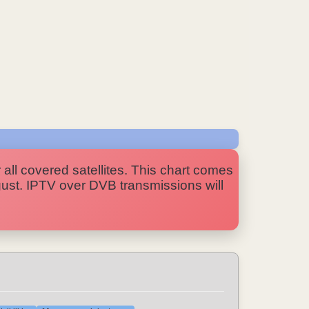
 all covered satellites. This chart comes
ugust. IPTV over DVB transmissions will