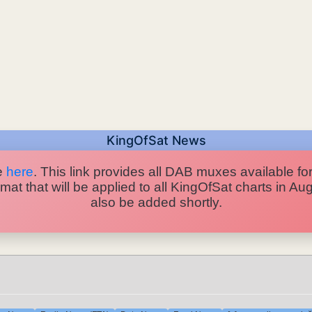
KingOfSat News
e
here
. This link provides all DAB muxes available for
at that will be applied to all KingOfSat charts in A
also be added shortly.