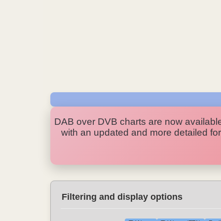
DAB over DVB charts are now availabl
with an updated and more detailed form
Filtering and display options