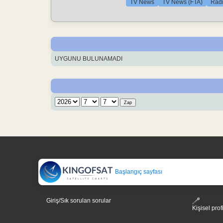
TV News
TV News (FTA)
Rad
UYGUNU BULUNAMADI
Başlangıç sayfası
Giriş/Sık sorulan sorular
Kişisel prof