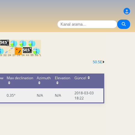
50.5E
ow
Max declination
Azimuth
Elevation
Güncel
2018-03-03
0.35°
N/A
N/A
18:22