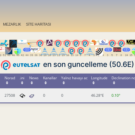
MEZARLIK
SİTE HARİTASI
en son guncelleme (50.6E)
Norad
.ini
News
Kanallar
Yalnız havayı ac
Longitude
Declination n
27508
0
0
46.28°E
0.10°