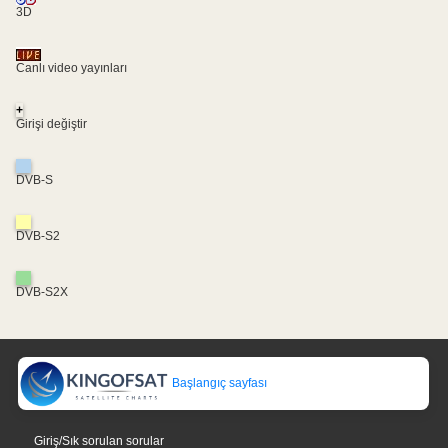
3D
Canlı video yayınları
+
Girişi değiştir
DVB-S
DVB-S2
DVB-S2X
Başlangıç sayfası
Giriş/Sık sorulan sorular