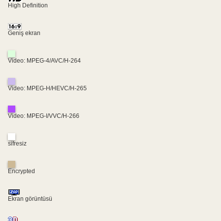
High Definition
Geniş ekran
Video: MPEG-4/AVC/H-264
Video: MPEG-H/HEVC/H-265
Video: MPEG-I/VVC/H-266
sifresiz
Encrypted
Ekran görüntüsü