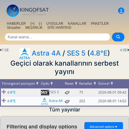
HABERLER
[+]
[-]
UYDULAR
KANALLAR
PAKETLER
Sinyaller
MEZARLIK
SİTE HARİTASI
7.0E
4.0E
Astra 4A
/
SES 5
(
4.8°E
)
Geçici olarak kanallarının serbest
yayını
Yörüngesel pozisyon
Uydu
News
Kanallar
Güncel
SES 5
4.8°E
75
2026-08-01 09:42
Astra 4A
4.8°E
202
2026-08-01 14:02
Tüm yayınlar
Filtering and display options
Advanced options
▼