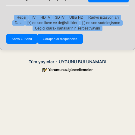
Hepsi
TV
HDTV
3DTV
Ultra HD
Radyo istasyonları
Data
[+] en son ilave ve değişiklikler
[-] en son sadeleştşrme
Geçici olarak kanallarının serbest yayını
Tüm yayınlar - UYGUNU BULUNAMADI
Yorumunuz/güncellemeler