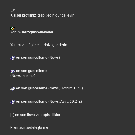
Kişisel profilinizi tesbit edin/güncelleyin
Yorumunuz/güncellemeler
Yorum ve düşüncelerinizi gönderin
en son guncelleme (News)
en son guncelleme
(News, sifresiz)
en son guncelleme (News, Hotbird 13°E)
en son guncelleme (News, Astra 19,2°E)
[+] en son ilave ve değişiklikler
[-] en son sadeleştşrme