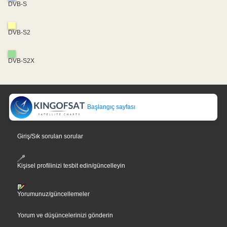
DVB-S
DVB-S2
DVB-S2X
Başlangıç sayfası
Giriş/Sık sorulan sorular
Kişisel profilinizi tesbit edin/güncelleyin
Yorumunuz/güncellemeler
Yorum ve düşüncelerinizi gönderin