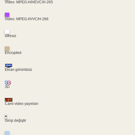
Video: MPEG-H/HEVC/H-265
Video: MPEG-I/VVC/H-266
sifresiz
Encrypted
Ekran görüntüsü
3D
Canlı video yayınları
+
Girişi değiştir