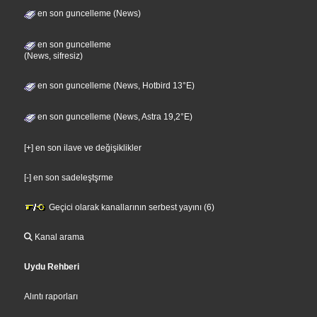
en son guncelleme (News)
en son guncelleme
(News, sifresiz)
en son guncelleme (News, Hotbird 13°E)
en son guncelleme (News, Astra 19,2°E)
[+] en son ilave ve değişiklikler
[-] en son sadeleştşrme
Geçici olarak kanallarının serbest yayını (6)
Kanal arama
Uydu Rehberi
Alıntı raporları