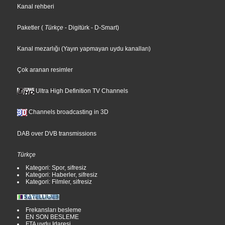
Kanal rehberi
Paketler
(
Türkçe
- Digitürk
- D-Smart
)
Kanal mezarlığı (Yayın yapmayan uydu kanalları)
Çok aranan resimler
Ultra High Definition TV Channels
Channels broadcasting in 3D
DAB over DVB transmissions
Türkçe
Kategori: Spor, sifresiz
Kategori: Haberler, sifresiz
Kategori: Filmler, sifresiz
Frekansları besleme
EN SON BESLEME
FTA uydu Idaresi