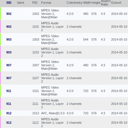
Aspect
SID
Ident.
PID
Format
Colorimetry
Width
Height
Güncel
Ratio
MPEG Video
902
1002
Version 2,
4:2:0
480
576
4:3
2014-05-10
Main@Main
MPEG Audio
902
1102
Version 1, Layer
2 channels
2014-05-10
2
MPEG Video
903
1003
Version 2,
4:2:0
544
576
4:3
2014-05-10
Main@Main
MPEG Audio
903
1103
Version 1, Layer
2 channels
2014-05-10
2
MPEG Video
907
1007
Version 2,
4:2:0
480
576
4:3
2014-05-10
Main@Main
MPEG Audio
907
1107
Version 1, Layer
2 channels
2014-05-10
2
MPEG Video
911
1011
Version 2,
4:2:0
720
576
4:3
2014-05-10
Main@Main
MPEG Audio
911
1111
Version 1, Layer
2 channels
2014-05-10
2
912
1012
AVC, Main@L3.0
4:2:0
720
576
4:3
2014-05-10
MPEG Audio
912
1112
Version 1, Layer
2 channels
2014-05-10
2