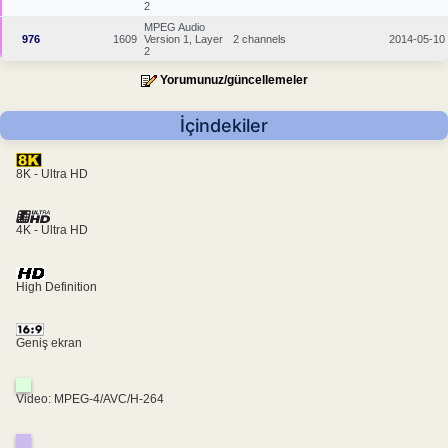
2
MPEG Audio
976
1609
Version 1, Layer
2 channels
2014-05-10
2
Yorumunuz/güncellemeler
İçindekiler
8K - Ultra HD
4K - Ultra HD
High Definition
Geniş ekran
Video: MPEG-4/AVC/H-264