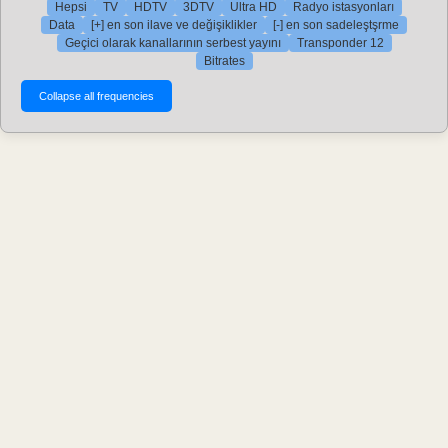
Hepsi
TV
HDTV
3DTV
Ultra HD
Radyo istasyonları
Data
[+] en son ilave ve değişiklikler
[-] en son sadeleştşrme
Geçici olarak kanallarının serbest yayını
Transponder 12
Bitrates