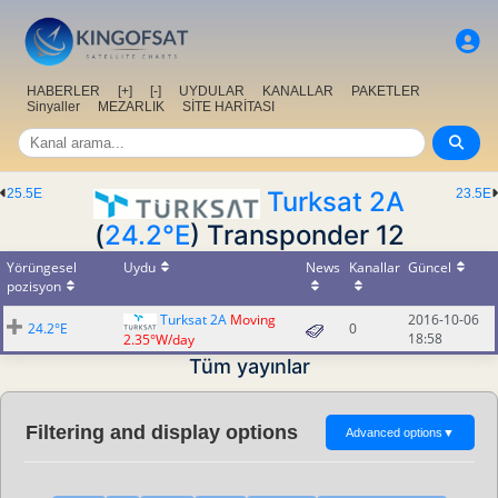
HABERLER
[+]
[-]
UYDULAR
KANALLAR
PAKETLER
Sinyaller
MEZARLIK
SİTE HARİTASI
25.5E
Turksat 2A
23.5E
(
24.2°E
) Transponder 12
Yörüngesel
Uydu
News
Kanallar
Güncel
pozisyon
Turksat 2A
Moving
2016-10-06
24.2°E
0
18:58
2.35°W/day
Tüm yayınlar
Filtering and display options
Advanced options
▼