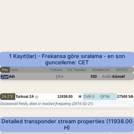
1 Kayıt(lar) - Frekansa göre sıralama - en son
guncelleme: CET
Pos
Uydu
Frekans
Pol
Standart
Modülasyon
SR/FEC
Adı
Şifre
SID
Audio
Güncel
24.2°E
Turksat 2A
11938.00
H
DVB-S
QPSK
27500
5/6
Occasional Feeds, data or inactive frequency
(2016-02-21)
Detailed transponder stream properties (11938.00
H)