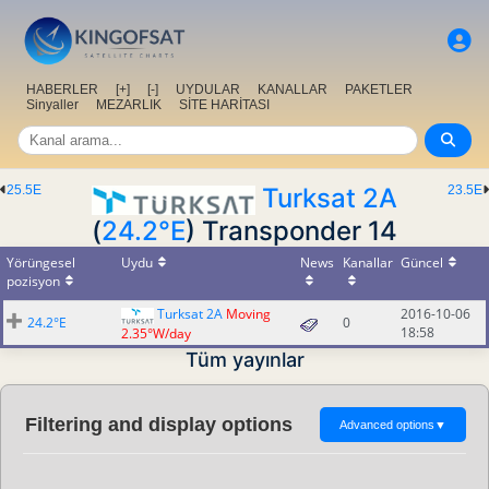
HABERLER
[+]
[-]
UYDULAR
KANALLAR
PAKETLER
Sinyaller
MEZARLIK
SİTE HARİTASI
25.5E
Turksat 2A
23.5E
(
24.2°E
) Transponder 14
Yörüngesel
Uydu
News
Kanallar
Güncel
pozisyon
Turksat 2A
Moving
2016-10-06
24.2°E
0
18:58
2.35°W/day
Tüm yayınlar
Filtering and display options
Advanced options
▼