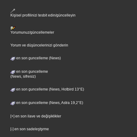
Kişisel profilinizi tesbit edin/güncelleyin
Yorumunuz/güncellemeler
Yorum ve düşüncelerinizi gönderin
en son guncelleme (News)
en son guncelleme
(News, sifresiz)
en son guncelleme (News, Hotbird 13°E)
en son guncelleme (News, Astra 19,2°E)
[+] en son ilave ve değişiklikler
[-] en son sadeleştşrme