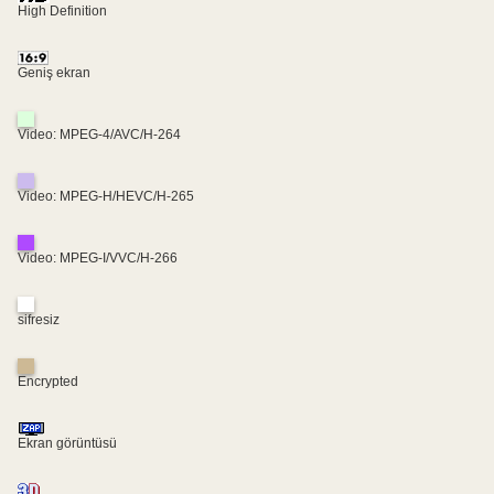
High Definition
Geniş ekran
Video: MPEG-4/AVC/H-264
Video: MPEG-H/HEVC/H-265
Video: MPEG-I/VVC/H-266
sifresiz
Encrypted
Ekran görüntüsü