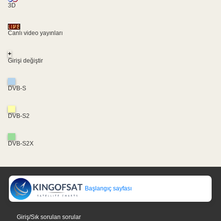
3D
Canlı video yayınları
+
Girişi değiştir
DVB-S
DVB-S2
DVB-S2X
Başlangıç sayfası
Giriş/Sık sorulan sorular