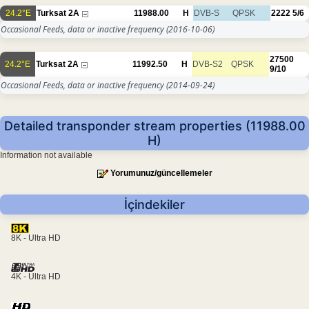
24.2°E
Turksat 2A
11988.00
H
DVB-S
QPSK
2222
5/6
Occasional Feeds, data or inactive frequency
(2016-10-06)
27500
24.2°E
Turksat 2A
11992.50
H
DVB-S2
QPSK
9/10
Occasional Feeds, data or inactive frequency
(2014-09-24)
Detailed transponder stream properties (11988.00
H)
Information not available
Yorumunuz/güncellemeler
İçindekiler
8K - Ultra HD
4K - Ultra HD