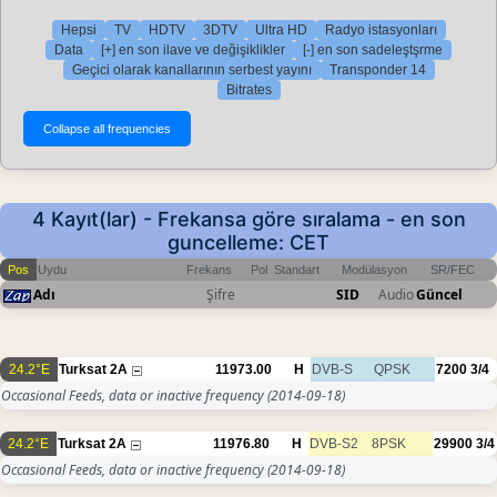
Hepsi
TV
HDTV
3DTV
Ultra HD
Radyo istasyonları
Data
[+] en son ilave ve değişiklikler
[-] en son sadeleştşrme
Geçici olarak kanallarının serbest yayını
Transponder 14
Bitrates
4 Kayıt(lar) - Frekansa göre sıralama - en son
guncelleme: CET
Pos
Uydu
Frekans
Pol
Standart
Modülasyon
SR/FEC
Adı
Şifre
SID
Audio
Güncel
24.2°E
Turksat 2A
11973.00
H
DVB-S
QPSK
7200
3/4
Occasional Feeds, data or inactive frequency
(2014-09-18)
24.2°E
Turksat 2A
11976.80
H
DVB-S2
8PSK
29900
3/4
Occasional Feeds, data or inactive frequency
(2014-09-18)