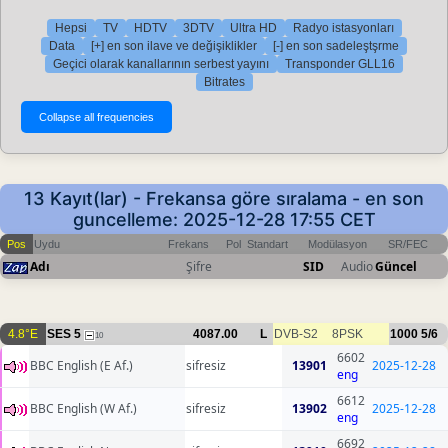
Hepsi
TV
HDTV
3DTV
Ultra HD
Radyo istasyonları
Data
[+] en son ilave ve değişiklikler
[-] en son sadeleştşrme
Geçici olarak kanallarının serbest yayını
Transponder GLL16
Bitrates
13 Kayıt(lar) - Frekansa göre sıralama - en son
guncelleme: 2025-12-28 17:55 CET
Pos
Uydu
Frekans
Pol
Standart
Modülasyon
SR/FEC
Adı
Şifre
SID
Audio
Güncel
4.8°E
SES 5
4087.00
L
DVB-S2
8PSK
1000
5/6
10
6602
BBC English (E Af.)
sifresiz
13901
2025-12-28
eng
6612
BBC English (W Af.)
sifresiz
13902
2025-12-28
eng
6692