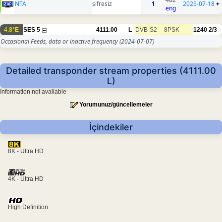
NTA
sifresiz
1
2025-07-18
+
eng
4.8°E
SES 5
4111.00
L
DVB-S2
8PSK
1240
2/3
Occasional Feeds, data or inactive frequency
(2024-07-07)
Detailed transponder stream properties (4111.00
L)
Information not available
Yorumunuz/güncellemeler
İçindekiler
8K - Ultra HD
4K - Ultra HD
High Definition