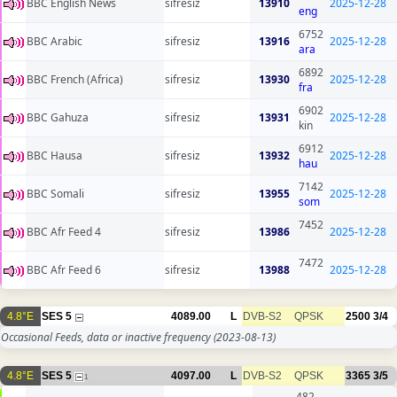
BBC English News
sifresiz
13910
2025-12-28
eng
6752
BBC Arabic
sifresiz
13916
2025-12-28
ara
6892
BBC French (Africa)
sifresiz
13930
2025-12-28
fra
6902
BBC Gahuza
sifresiz
13931
2025-12-28
kin
6912
BBC Hausa
sifresiz
13932
2025-12-28
hau
7142
BBC Somali
sifresiz
13955
2025-12-28
som
7452
BBC Afr Feed 4
sifresiz
13986
2025-12-28
7472
BBC Afr Feed 6
sifresiz
13988
2025-12-28
4.8°E
SES 5
4089.00
L
DVB-S2
QPSK
2500
3/4
Occasional Feeds, data or inactive frequency
(2023-08-13)
4.8°E
SES 5
4097.00
L
DVB-S2
QPSK
3365
3/5
1
482