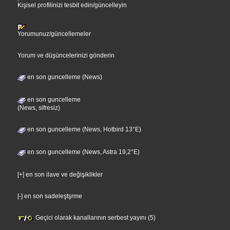
Kişisel profilinizi tesbit edin/güncelleyin
Yorumunuz/güncellemeler
Yorum ve düşüncelerinizi gönderin
en son guncelleme (News)
en son guncelleme
(News, sifresiz)
en son guncelleme (News, Hotbird 13°E)
en son guncelleme (News, Astra 19,2°E)
[+] en son ilave ve değişiklikler
[-] en son sadeleştşrme
Geçici olarak kanallarının serbest yayını (5)