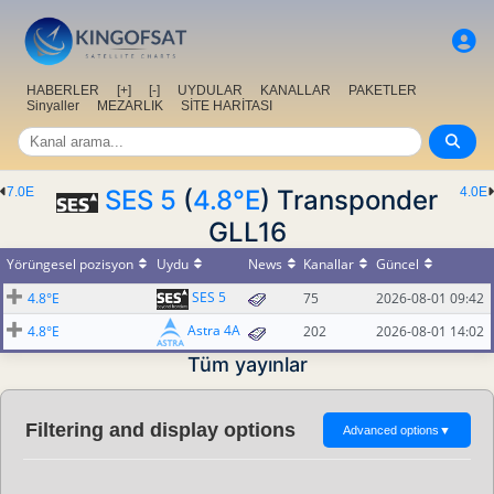
HABERLER
[+]
[-]
UYDULAR
KANALLAR
PAKETLER
Sinyaller
MEZARLIK
SİTE HARİTASI
7.0E
SES 5
(
4.8°E
) Transponder
4.0E
GLL16
Yörüngesel pozisyon
Uydu
News
Kanallar
Güncel
SES 5
4.8°E
75
2026-08-01 09:42
Astra 4A
4.8°E
202
2026-08-01 14:02
Tüm yayınlar
Filtering and display options
Advanced options
▼