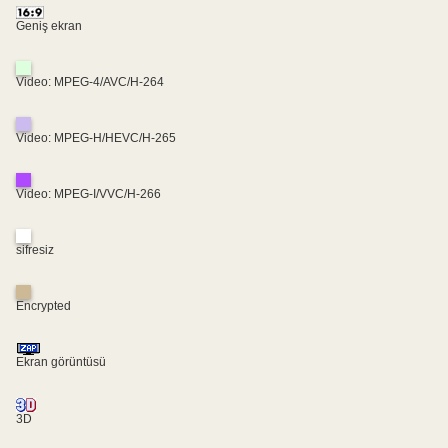
Geniş ekran
Video: MPEG-4/AVC/H-264
Video: MPEG-H/HEVC/H-265
Video: MPEG-I/VVC/H-266
sifresiz
Encrypted
Ekran görüntüsü
3D