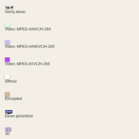
Geniş ekran
Video: MPEG-4/AVC/H-264
Video: MPEG-H/HEVC/H-265
Video: MPEG-I/VVC/H-266
sifresiz
Encrypted
Ekran görüntüsü
3D