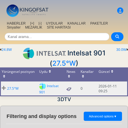
HABERLER
[+]
[-]
UYDULAR
KANALLAR
PAKETLER
Sinyaller
MEZARLIK
SİTE HARİTASI
24.8W
30.0W
Intelsat 901
(
27.5°W
)
Yörüngesel pozisyon
Uydu
News
Kanallar
Güncel
Intelsat
2026-01-11
27.5°W
0
09:25
901
3DTV
Filtering and display options
Advanced options
▼