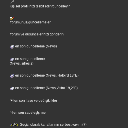
Kişisel profilinizi tesbit edin/güncelleyin
Yorumunuz/güncellemeler
Yorum ve düşüncelerinizi gönderin
en son guncelleme (News)
en son guncelleme
(News, sifresiz)
en son guncelleme (News, Hotbird 13°E)
en son guncelleme (News, Astra 19,2°E)
[+] en son ilave ve değişiklikler
[-] en son sadeleştşrme
Geçici olarak kanallarının serbest yayını (7)