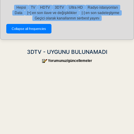
Hepsi
TV
HDTV
3DTV
Ultra HD
Radyo istasyonları
Data
[+] en son ilave ve değişiklikler
[-] en son sadeleştşrme
Geçici olarak kanallarının serbest yayını
3DTV - UYGUNU BULUNAMADI
Yorumunuz/güncellemeler