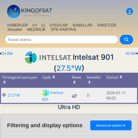
HABERLER
[+]
[-]
UYDULAR
KANALLAR
PAKETLER
Sinyaller
MEZARLIK
SİTE HARİTASI
24.8W
30.0W
Intelsat 901
(
27.5°W
)
Yörüngesel pozisyon
Uydu
News
Kanallar
Güncel
Intelsat
2026-01-11
27.5°W
0
09:25
901
Ultra HD
Filtering and display options
Advanced options
▼