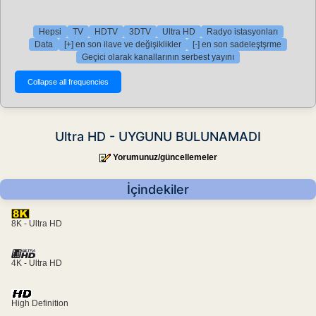
Hepsi
TV
HDTV
3DTV
Ultra HD
Radyo istasyonları
Data
[+] en son ilave ve değişiklikler
[-] en son sadeleştşrme
Geçici olarak kanallarının serbest yayını
Ultra HD - UYGUNU BULUNAMADI
Yorumunuz/güncellemeler
İçindekiler
8K - Ultra HD
4K - Ultra HD
High Definition