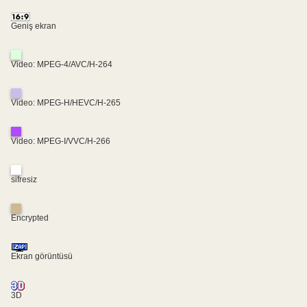
Geniş ekran
Video: MPEG-4/AVC/H-264
Video: MPEG-H/HEVC/H-265
Video: MPEG-I/VVC/H-266
sifresiz
Encrypted
Ekran görüntüsü
3D