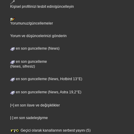
Kişisel profilinizi tesbit edin/güncelleyin
Yorumunuz/güncellemeler
Yorum ve düşüncelerinizi gönderin
en son guncelleme (News)
en son guncelleme
(News, sifresiz)
en son guncelleme (News, Hotbird 13°E)
en son guncelleme (News, Astra 19,2°E)
[+] en son ilave ve değişiklikler
[-] en son sadeleştşrme
Geçici olarak kanallarının serbest yayını (5)