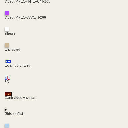
Video: MPEG-H/HEVC/H-265
Video: MPEG-I/VVC/H-266
sifresiz
Encrypted
Ekran görüntüsü
3D
Canlı video yayınları
+
Girişi değiştir