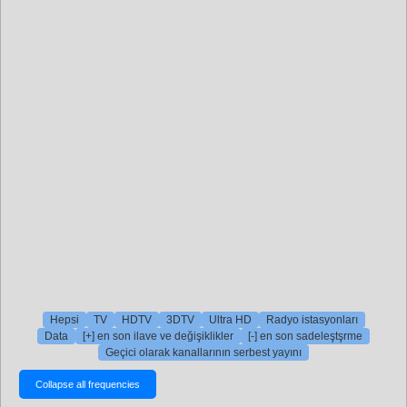
Hepsi
TV
HDTV
3DTV
Ultra HD
Radyo istasyonları
Data
[+] en son ilave ve değişiklikler
[-] en son sadeleştşrme
Geçici olarak kanallarının serbest yayını