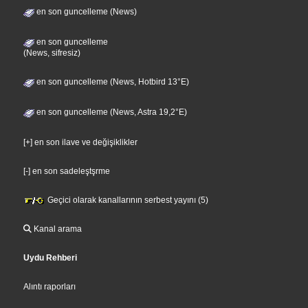
en son guncelleme (News)
en son guncelleme
(News, sifresiz)
en son guncelleme (News, Hotbird 13°E)
en son guncelleme (News, Astra 19,2°E)
[+] en son ilave ve değişiklikler
[-] en son sadeleştşrme
Geçici olarak kanallarının serbest yayını (5)
Kanal arama
Uydu Rehberi
Alıntı raporları