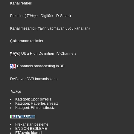
Kanal rehberi
Paketler
(
Türkçe
- Digitürk
- D-Smart
)
Kanal mezarlığı (Yayın yapmayan uydu kanalları)
Çok aranan resimler
Ultra High Definition TV Channels
Channels broadcasting in 3D
DAB over DVB transmissions
Türkçe
Kategori: Spor, sifresiz
Kategori: Haberler, sifresiz
Kategori: Filmler, sifresiz
Frekansları besleme
EN SON BESLEME
FTA uydu Idaresi