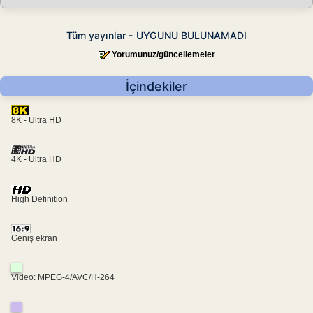
Tüm yayınlar - UYGUNU BULUNAMADI
Yorumunuz/güncellemeler
İçindekiler
8K - Ultra HD
4K - Ultra HD
High Definition
Geniş ekran
Video: MPEG-4/AVC/H-264