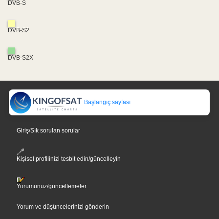
DVB-S
DVB-S2
DVB-S2X
Başlangıç sayfası
Giriş/Sık sorulan sorular
Kişisel profilinizi tesbit edin/güncelleyin
Yorumunuz/güncellemeler
Yorum ve düşüncelerinizi gönderin