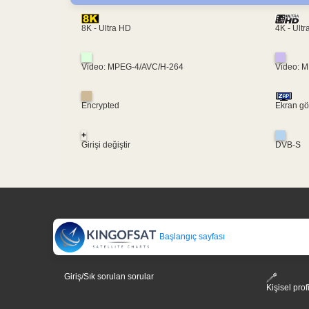
4K - Ult
8K - Ultra HD
Video: MPEG-4/AVC/H-264
Video: 
Encrypted
Ekran gö
+
Girişi değiştir
DVB-S
Başlangıç sayfası
Giriş/Sık sorulan sorular
Kişisel prof