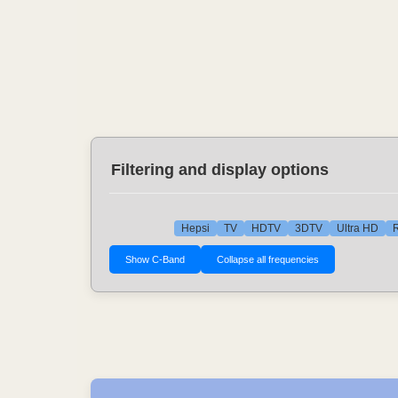
Filtering and display options
Hepsi
TV
HDTV
3DTV
Ultra HD
R