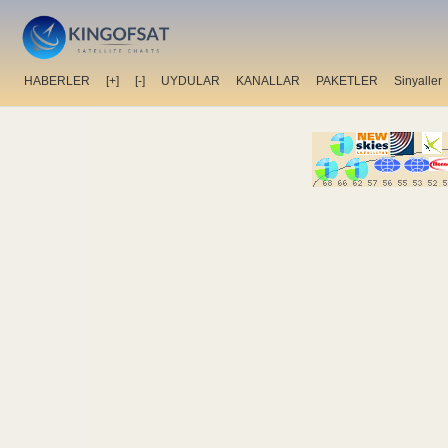
HABERLER
[+]
[-]
UYDULAR
KANALLAR
PAKETLER
Sinyaller