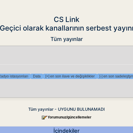
CS Link
Geçici olarak kanallarının serbest yayın
Tüm yayınlar
adyo istasyonları
Data
[+] en son ilave ve değişiklikler
[-] en son sadeleştş
Tüm yayınlar - UYGUNU BULUNAMADI
Yorumunuz/güncellemeler
İçindekiler