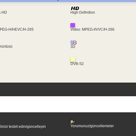
ra HD
High Definition
MPEG-H/HEVC/H-265
Video: MPEG-I/VVC/H-266
rüntüsü
3D
DVB-S2
Yorumunuz/güncellemeler
ilinizi tesbit edin/güncelleyin