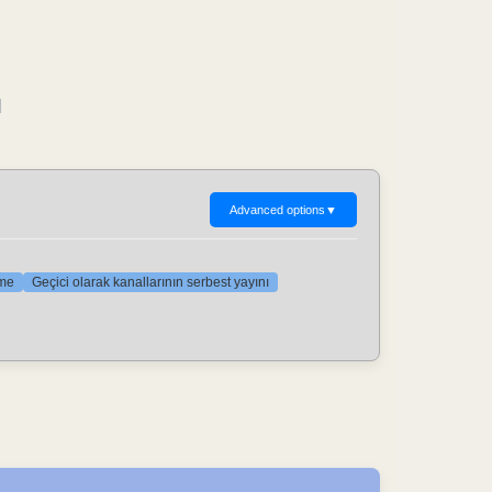
ı
Advanced options
▼
rme
Geçici olarak kanallarının serbest yayını