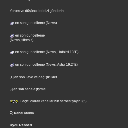
Yorum ve düşüncelerinizi gönderin
en son guncelleme (News)
en son guncelleme
(News, sifresiz)
en son guncelleme (News, Hotbird 13°E)
en son guncelleme (News, Astra 19,2°E)
[+] en son ilave ve değişiklikler
[-] en son sadeleştşrme
Geçici olarak kanallarının serbest yayını (5)
Kanal arama
Uydu Rehberi