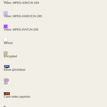
Video: MPEG-4/AVC/H-264
Video: MPEG-H/HEVC/H-265
Video: MPEG-I/VVC/H-266
sifresiz
Encrypted
Ekran görüntüsü
3D
Canlı video yayınları
+