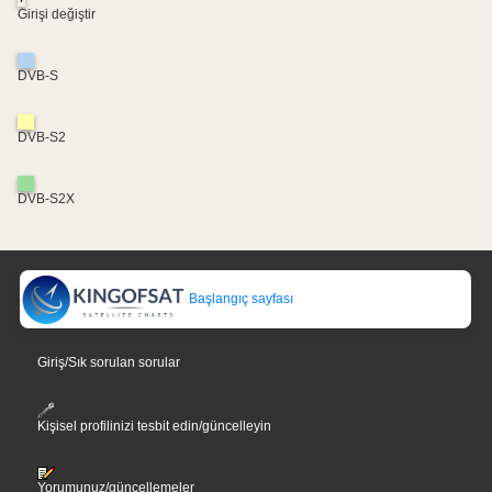
Girişi değiştir
DVB-S
DVB-S2
DVB-S2X
Başlangıç sayfası
Giriş/Sık sorulan sorular
Kişisel profilinizi tesbit edin/güncelleyin
Yorumunuz/güncellemeler