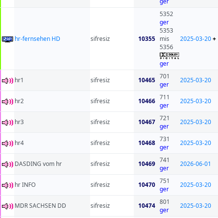
ger
5352
ger
5353
hr-fernsehen HD
sifresiz
10355
mis
2025-03-20
+
5356
ger
701
hr1
sifresiz
10465
2025-03-20
ger
711
hr2
sifresiz
10466
2025-03-20
ger
721
hr3
sifresiz
10467
2025-03-20
ger
731
hr4
sifresiz
10468
2025-03-20
ger
741
DASDING vom hr
sifresiz
10469
2026-06-01
ger
751
hr INFO
sifresiz
10470
2025-03-20
ger
801
MDR SACHSEN DD
sifresiz
10474
2025-03-20
ger