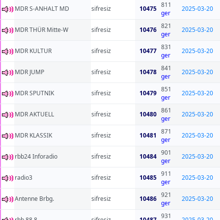
811
MDR S-ANHALT MD
sifresiz
10475
2025-03-20
ger
821
MDR THÜR Mitte-W
sifresiz
10476
2025-03-20
ger
831
MDR KULTUR
sifresiz
10477
2025-03-20
ger
841
MDR JUMP
sifresiz
10478
2025-03-20
ger
851
MDR SPUTNIK
sifresiz
10479
2025-03-20
ger
861
MDR AKTUELL
sifresiz
10480
2025-03-20
ger
871
MDR KLASSIK
sifresiz
10481
2025-03-20
ger
901
rbb24 Inforadio
sifresiz
10484
2025-03-20
ger
911
radio3
sifresiz
10485
2025-03-20
ger
921
Antenne Brbg.
sifresiz
10486
2025-03-20
ger
931
rbb 88.8
sifresiz
10487
2025-03-20