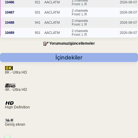
2 channels
10486
921
AACLATM
2026-08-07
Front: L R
2 channels
10487
931
AACLATM
2026-08-07
Front: L R
2 channels
10488
941
AACLATM
2026-08-07
Front: L R
2 channels
10489
951
AACLATM
2026-08-07
Front: L R
Yorumunuz/güncellemeler
İçindekiler
8K - Ultra HD
4K - Ultra HD
High Definition
Geniş ekran