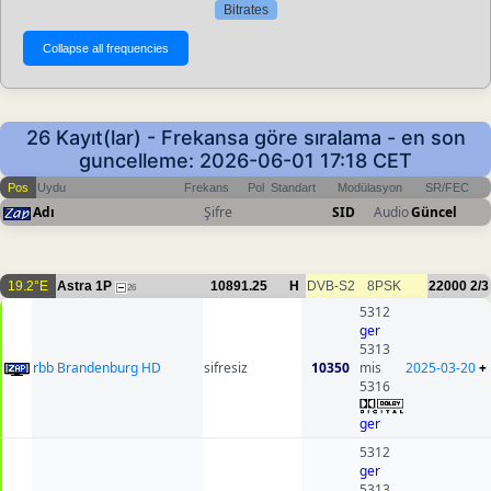
Bitrates
26 Kayıt(lar) - Frekansa göre sıralama - en son
guncelleme: 2026-06-01 17:18 CET
Pos
Uydu
Frekans
Pol
Standart
Modülasyon
SR/FEC
Adı
Şifre
SID
Audio
Güncel
19.2°E
Astra 1P
10891.25
H
DVB-S2
8PSK
22000
2/3
26
5312
ger
5313
rbb Brandenburg HD
sifresiz
10350
mis
2025-03-20
+
5316
ger
5312
ger
5313