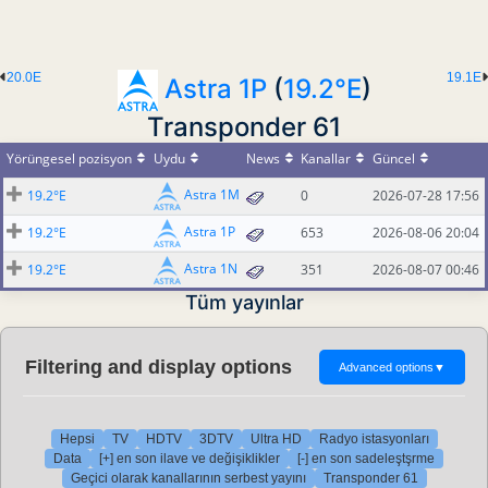
20.0E
19.1E
Astra 1P
(
19.2°E
)
Transponder 61
Yörüngesel pozisyon
Uydu
News
Kanallar
Güncel
Astra 1M
19.2°E
0
2026-07-28 17:56
Astra 1P
19.2°E
653
2026-08-06 20:04
Astra 1N
19.2°E
351
2026-08-07 00:46
Tüm yayınlar
Filtering and display options
Advanced options
▼
Hepsi
TV
HDTV
3DTV
Ultra HD
Radyo istasyonları
Data
[+] en son ilave ve değişiklikler
[-] en son sadeleştşrme
Geçici olarak kanallarının serbest yayını
Transponder 61