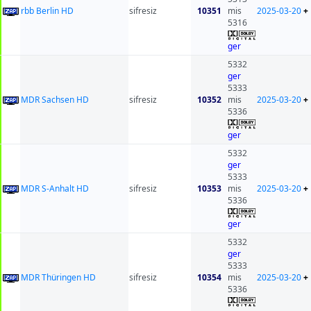
rbb Berlin HD
sifresiz
10351
mis
2025-03-20
+
5316
ger
5332
ger
5333
MDR Sachsen HD
sifresiz
10352
mis
2025-03-20
+
5336
ger
5332
ger
5333
MDR S-Anhalt HD
sifresiz
10353
mis
2025-03-20
+
5336
ger
5332
ger
5333
MDR Thüringen HD
sifresiz
10354
mis
2025-03-20
+
5336