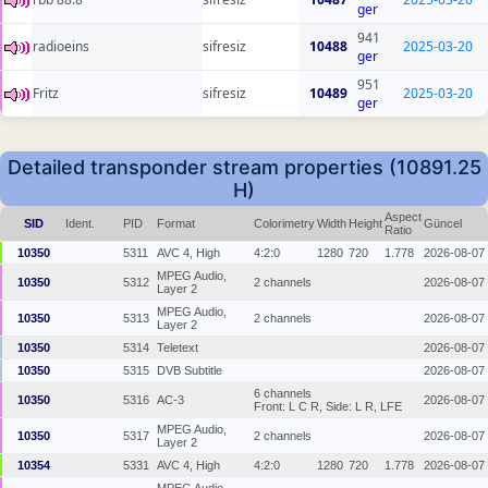
ger
941
radioeins
sifresiz
10488
2025-03-20
ger
951
Fritz
sifresiz
10489
2025-03-20
ger
Detailed transponder stream properties (10891.25
H)
Aspect
SID
Ident.
PID
Format
Colorimetry
Width
Height
Güncel
Ratio
10350
5311
AVC 4, High
4:2:0
1280
720
1.778
2026-08-07
MPEG Audio,
10350
5312
2 channels
2026-08-07
Layer 2
MPEG Audio,
10350
5313
2 channels
2026-08-07
Layer 2
10350
5314
Teletext
2026-08-07
10350
5315
DVB Subtitle
2026-08-07
6 channels
10350
5316
AC-3
2026-08-07
Front: L C R, Side: L R, LFE
MPEG Audio,
10350
5317
2 channels
2026-08-07
Layer 2
10354
5331
AVC 4, High
4:2:0
1280
720
1.778
2026-08-07